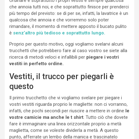
Ordinare e soprattutto i propri vestiti è sempre qualcosa
che annoia tutti noi, e che soprattutto finisce per prenderci
più tempo del previsto: se di per se, infatti, la lavatrice è un
qualcosa che annoia e che vorremmo solo poter
rimandare, il momento di mettere apposto il bucato pulito
è
senz’altro più tedioso e soprattutto lungo.
Proprio per questo motivo, oggi vogliamo svelarvi alcuni
trucchetti che potrebbero fare al caso vostro se siete alla
ricerca di metodi veloci e infallibili per
piegare i vostri
vestiti in perfetto ordine.
Vestiti, il trucco per piegarli è
questo
Il primo trucchetto che vi vogliamo svelare per piegare i
vostri vestiti riguarda proprio le magliette: non ci vorranno,
infatti, che pochi secondi per riuscire a mettere in ordine
le
vostre camicie ma anche le t shirt
. Tutto ciò che dovete
fare è immaginare una linea orizzontale proprio a metà
maglietta, come se voleste dividerla a metà. A questo
punto, afferrate un lembo della manica e trascinatelo