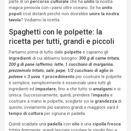
parte di un
percorso culturale
che ha
unito
la nostra
magica penisola con i paesi oltre oceano. Se ha
unito
popoli
così distanti perché non dovrebbe
unire la nostra
tavola
? Vediamo la ricetta.
Spaghetti con le polpette: la
ricetta per tutti, grandi e piccoli
Partiamo prima di tutto dalle
polpette
e capiamo gli
ingredienti
di cui abbiamo bisogno:
300 g di carne tritata
,
200 g di pane raffermo
,
latte
,
1 cucchiaio di margarina
,
prezzemolo tritato
,
sale
,
pepe
,
1/2 cucchiaio di aglio in
polvere
e
3 uova
. Il
procedimento
per costruire le polpette
è semplice, semplicemente è essenziale unire tutti gli
ingredienti ed
impastare
, fino a che tutto si
amalgami
e si
unisca. Successivamente, quindi, prendere l’
impasto
e
costruire a mano le polpette, scegliete voi la
grandezza
di
queste, ovviamente più saranno grandi e maggiore sarà il
tempo di cottura
per ognuna in padella.
Quindi scaldate una
padella
con
olio
e una
cipolla fresca
tritata finemente, quindi lasciate rosolare la cipolla fino a