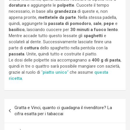
doratura
e aggiungete le
polpette
. Cuocete il tempo
necessario, in base alla
grandezza
di queste e, non
appena pronte,
mettetele da parte
. Nella stessa padella,
quindi, aggiungete la
passata di pomodoro
,
sale
,
pepe
e
basilico
, lasciando cuocere per
30 minuti a fuoco lento
.
Mentre accade tutto questo lessate gli
spaghetti
e
scolateli al dente. Successivamente lasciate finire una
parte di
cottura
dello spaghetto nella pentola con la
passata
. Unite, quindi tutto e costruite il piatto.
Le dosi delle polpette sia accompagnano a
400 g di pasta
,
quindi in tre o quattro sarà possibile mangiare con sazietà,
grazie al ruolo di
“
piatto unico
“
che assume
questa
ricetta
.
Navigazione
Gratta e Vinci, quanto ci guadagna il rivenditore? La
articoli
cifra esatta per i tabaccai