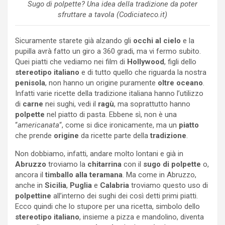
Sugo di polpette? Una idea della tradizione da poter
sfruttare a tavola (Codiciateco.it)
Sicuramente starete già alzando gli
occhi al cielo
e la
pupilla avrà fatto un giro a 360 gradi, ma vi fermo subito.
Quei piatti che vediamo nei film di
Hollywood
, figli dello
stereotipo italiano
e di tutto quello che riguarda la nostra
penisola
, non hanno un origine puramente
oltre oceano
.
Infatti varie ricette della tradizione italiana hanno l’utilizzo
di
carne
nei sughi, vedi il
ragù
, ma soprattutto hanno
polpette
nel piatto di pasta. Ebbene sì, non è una
“
americanata
“, come si dice ironicamente, ma un
piatto
che prende
origine
da ricette parte della
tradizione
.
Non dobbiamo, infatti, andare molto lontani e già in
Abruzzo
troviamo la
chitarrina
con il
sugo di polpette
o,
ancora il
timballo alla teramana
. Ma come in Abruzzo,
anche in
Sicilia
,
Puglia
e
Calabria
troviamo questo uso di
polpettine
all’interno dei sughi dei così detti primi piatti.
Ecco quindi che lo stupore per una ricetta, simbolo dello
stereotipo italiano
, insieme a pizza e mandolino, diventa