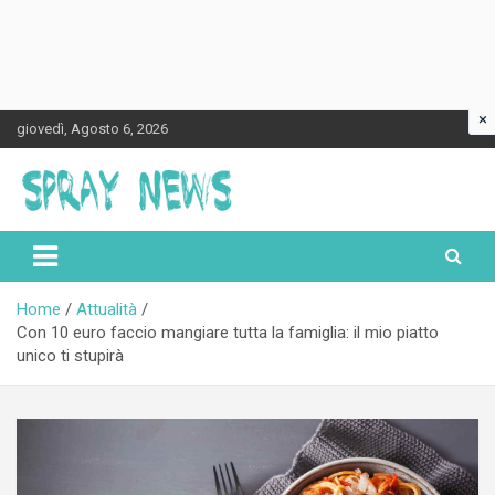
×
Skip
giovedì, Agosto 6, 2026
to
content
Spraynews.it
Home
Attualità
Con 10 euro faccio mangiare tutta la famiglia: il mio piatto
unico ti stupirà