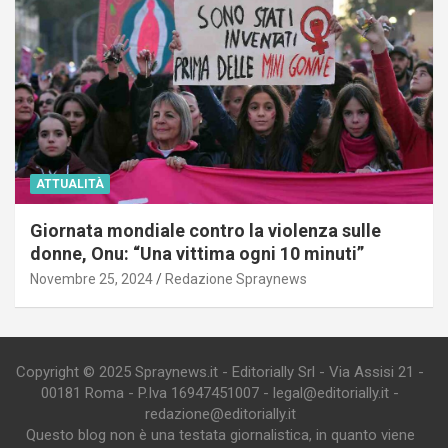
ATTUALITÀ
Giornata mondiale contro la violenza sulle
donne, Onu: “Una vittima ogni 10 minuti”
Novembre 25, 2024
Redazione Spraynews
Copyright © 2025 Spraynews.it - Editorially Srl - Via Assisi 21 -
00181 Roma - P.Iva 16947451007 - legal@editorially.it -
redazione@editorially.it
Questo blog non è una testata giornalistica, in quanto viene