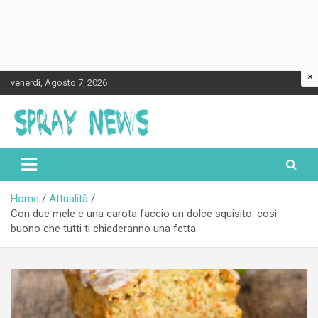
×
Skip
venerdì, Agosto 7, 2026
to
content
Spraynews.it
Home
Attualità
Con due mele e una carota faccio un dolce squisito: così
buono che tutti ti chiederanno una fetta