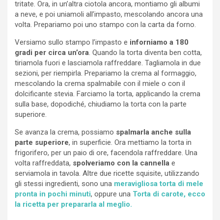
tritate. Ora, in un’altra ciotola ancora, montiamo gli albumi
a neve, e poi uniamoli all’impasto, mescolando ancora una
volta. Prepariamo poi uno stampo con la carta da forno.
Versiamo sullo stampo l’impasto e
inforniamo a 180
gradi per circa un’ora
. Quando la torta diventa ben cotta,
tiriamola fuori e lasciamola raffreddare. Tagliamola in due
sezioni, per riempirla. Prepariamo la crema al formaggio,
mescolando la crema spalmabile con il miele o con il
dolcificante stevia. Farciamo la torta, applicando la crema
sulla base, dopodiché, chiudiamo la torta con la parte
superiore.
Se avanza la crema, possiamo
spalmarla anche sulla
parte superiore
, in superficie. Ora mettiamo la torta in
frigorifero, per un paio di ore, facendola raffreddare. Una
volta raffreddata,
spolveriamo con la cannella
e
serviamola in tavola. Altre due ricette squisite, utilizzando
gli stessi ingredienti, sono una
meravigliosa torta di mele
pronta in pochi minuti
, oppure una
Torta di carote, ecco
la ricetta per prepararla al meglio.