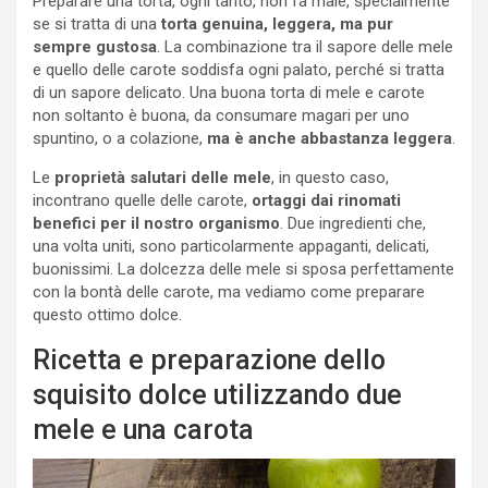
Preparare una torta, ogni tanto, non fa male, specialmente
se si tratta di una
torta genuina, leggera, ma pur
sempre gustosa
. La combinazione tra il sapore delle mele
e quello delle carote soddisfa ogni palato, perché si tratta
di un sapore delicato. Una buona torta di mele e carote
non soltanto è buona, da consumare magari per uno
spuntino, o a colazione,
ma è anche abbastanza leggera
.
Le
proprietà salutari delle mele
, in questo caso,
incontrano quelle delle carote,
ortaggi dai rinomati
benefici per il nostro organismo
. Due ingredienti che,
una volta uniti, sono particolarmente appaganti, delicati,
buonissimi. La dolcezza delle mele si sposa perfettamente
con la bontà delle carote, ma vediamo come preparare
questo ottimo dolce.
Ricetta e preparazione dello
squisito dolce utilizzando due
mele e una carota