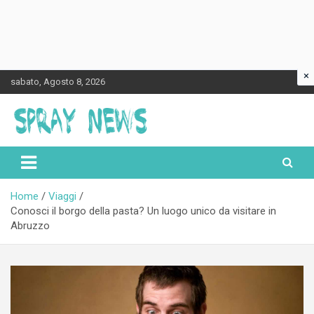
×
Skip
sabato, Agosto 8, 2026
to
content
Spraynews.it
Home
Viaggi
Conosci il borgo della pasta? Un luogo unico da visitare in
Abruzzo