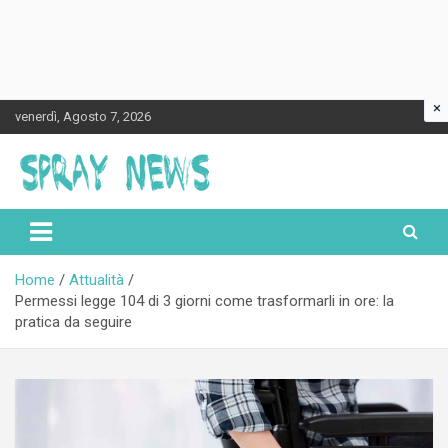
×
Skip
venerdì, Agosto 7, 2026
to
content
Spraynews.it
Home
Attualità
Permessi legge 104 di 3 giorni come trasformarli in ore: la
pratica da seguire