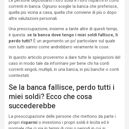
Le persone depositano i loro soldi e i loro risparmi in conti
correnti in banca. Ognuno sceglie la banca che preferisce,
quella più vicina a casa, quella che conviene di più o dopo
altre valutazioni personali.
Una preoccupazione, insieme a tante altre di questi tempi,
è questa:
se la banca dove tengo i miei soldi fallisce, li
perdo tutti?
È un argomento un po’ particolare sul quale
non tutti sanno come andrebbero veramente le cose.
In questo articolo proveremo a dare tutte le spiegazioni del
caso in modo tale da informare per bene chi ha conti
correnti singoli, multipli, in una banca, in più banche o conti
cointestati.
Se la banca fallisce, perdo tutti i
miei soldi? Ecco che cosa
succederebbe
La preoccupazione delle persone che mettono da parte i
propri
risparmi
o investono i propri soldi è lecita ed è
normale che ci sia in tempi di crisi o periodi in cui si