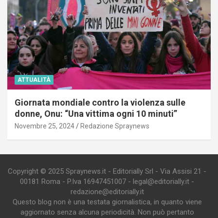
ATTUALITÀ
Giornata mondiale contro la violenza sulle
donne, Onu: “Una vittima ogni 10 minuti”
Novembre 25, 2024
Redazione Spraynews
Copyright © 2025 Spraynews.it - Editorially Srl - Via Assisi 21 -
00181 Roma - P.Iva 16947451007 - legal@editorially.it -
redazione@editorially.it
Questo blog non è una testata giornalistica, in quanto viene
aggiornato senza alcuna periodicità. Non può pertanto