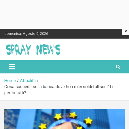
×
Skip
domenica, Agosto 9, 2026
to
content
Spraynews.it
Home
Attualità
Cosa succede se la banca dove ho i miei soldi fallisce? Li
perdo tutti?