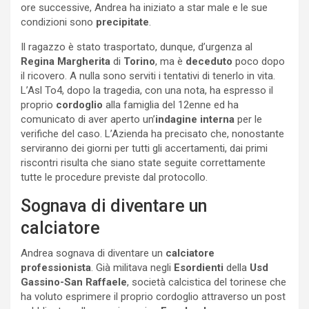
ore successive, Andrea ha iniziato a star male e le sue
condizioni sono
precipitate
.
Il ragazzo è stato trasportato, dunque, d’urgenza al
Regina Margherita
di
Torino
, ma è
deceduto
poco dopo
il ricovero. A nulla sono serviti i tentativi di tenerlo in vita.
L’Asl To4, dopo la tragedia, con una nota, ha espresso il
proprio
cordoglio
alla famiglia del 12enne ed ha
comunicato di aver aperto un’
indagine
interna
per le
verifiche del caso. L’Azienda ha precisato che, nonostante
serviranno dei giorni per tutti gli accertamenti, dai primi
riscontri risulta che siano state seguite correttamente
tutte le procedure previste dal protocollo.
Sognava di diventare un
calciatore
Andrea sognava di diventare un
calciatore
professionista
. Già militava negli
Esordienti
della
Usd
Gassino-San Raffaele
, società calcistica del torinese che
ha voluto esprimere il proprio cordoglio attraverso un post