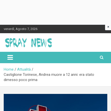
×
Skip
venerdì, Agosto 7, 2026
to
content
Spraynews.it
Home
Attualità
Castiglione Torinese, Andrea muore a 12 anni: era stato
dimesso poco prima