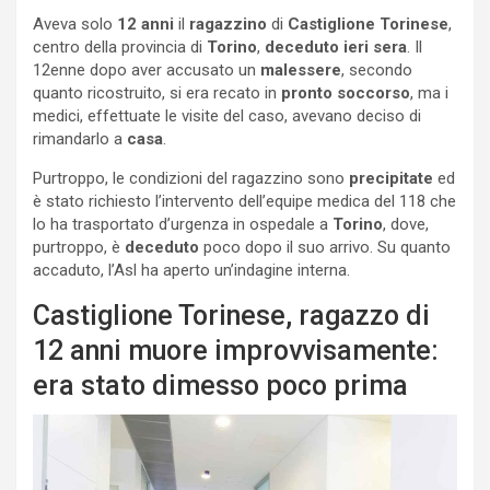
Aveva solo
12 anni
il
ragazzino
di
Castiglione Torinese
,
centro della provincia di
Torino
,
deceduto
ieri sera
. Il
12enne dopo aver accusato un
malessere
, secondo
quanto ricostruito, si era recato in
pronto soccorso
, ma i
medici, effettuate le visite del caso, avevano deciso di
rimandarlo a
casa
.
Purtroppo, le condizioni del ragazzino sono
precipitate
ed
è stato richiesto l’intervento dell’equipe medica del 118 che
lo ha trasportato d’urgenza in ospedale a
Torino
, dove,
purtroppo, è
deceduto
poco dopo il suo arrivo. Su quanto
accaduto, l’Asl ha aperto un’indagine interna.
Castiglione Torinese, ragazzo di
12 anni muore improvvisamente:
era stato dimesso poco prima