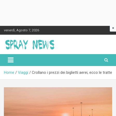
×
Skip
venerdì, Agosto 7, 2026
to
content
Spraynews.it
Home
Viaggi
Crollano i prezzi dei biglietti aerei, ecco le tratte