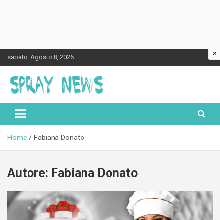
×
Skip
sabato, Agosto 8, 2026
to
content
Spraynews.it
Home
Fabiana Donato
Autore:
Fabiana Donato