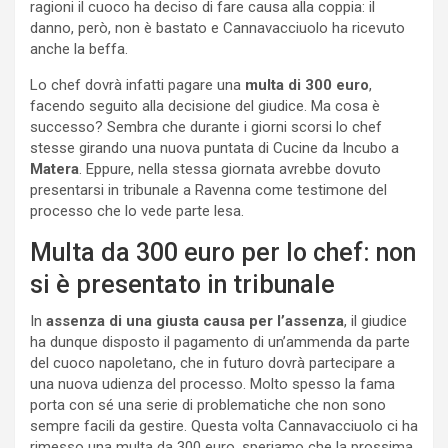
ragioni il cuoco ha deciso di fare causa alla coppia: il
danno, però, non è bastato e Cannavacciuolo ha ricevuto
anche la beffa.
Lo chef dovrà infatti pagare una
multa di 300 euro
,
facendo seguito alla decisione del giudice. Ma cosa è
successo? Sembra che durante i giorni scorsi lo chef
stesse girando una nuova puntata di Cucine da Incubo a
Matera
. Eppure, nella stessa giornata avrebbe dovuto
presentarsi in tribunale a Ravenna come testimone del
processo che lo vede parte lesa.
Multa da 300 euro per lo chef: non
si è presentato in tribunale
In
assenza di una giusta causa per l’assenza
, il giudice
ha dunque disposto il pagamento di un’ammenda da parte
del cuoco napoletano, che in futuro dovrà partecipare a
una nuova udienza del processo. Molto spesso la fama
porta con sé una serie di problematiche che non sono
sempre facili da gestire. Questa volta Cannavacciuolo ci ha
rimesso una multa da 300 euro, speriamo che la prossima