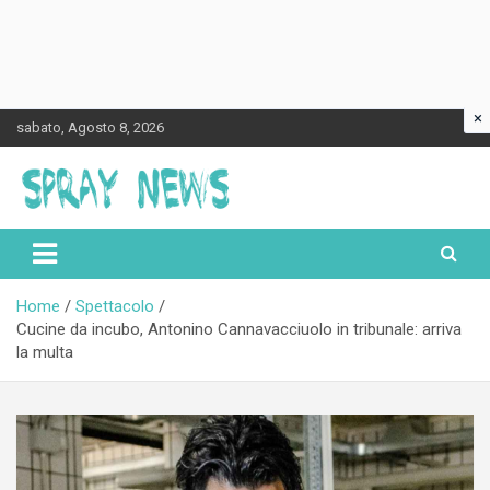
×
Skip
sabato, Agosto 8, 2026
to
content
Spraynews.it
Home
Spettacolo
Cucine da incubo, Antonino Cannavacciuolo in tribunale: arriva
la multa