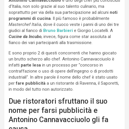
Antonino Cannavacciuolo
è uno degli chef più conosciuti
d’Italia, non solo grazie al suo talento culinario, ma
soprattutto per via della sua partecipazione ad alcuni
noti
programmi di cucina
. Il più famoso è probabilmente
Masterchef Italia
, dove il cuoco veste i panni di uno dei tre
giudici al fianco di
Bruno Barbieri
e Giorgio Locatelli. A
Cucine da Incubo
, invece, figura come star assoluta al
fianco dei vari partecipanti alla trasmissione.
E sono proprio 2 di questi concorrenti che hanno giocato
un brutto scherzo allo chef. Antonino Cannavacciuolo è
infatti
parte lesa
in un processo per “concorso in
contraffazione o uso di opere dell’ingegno o di prodotti
industriali”. In altre parole il nome dello chef è stato usato
per
fare pubblicità
a un ristorante di Ravenna, il Saporetti,
in modo del tutto non autorizzato.
Due ristoratori sfruttano il suo
nome per farsi pubblicità e
Antonino Cannavacciuolo gli fa
causa