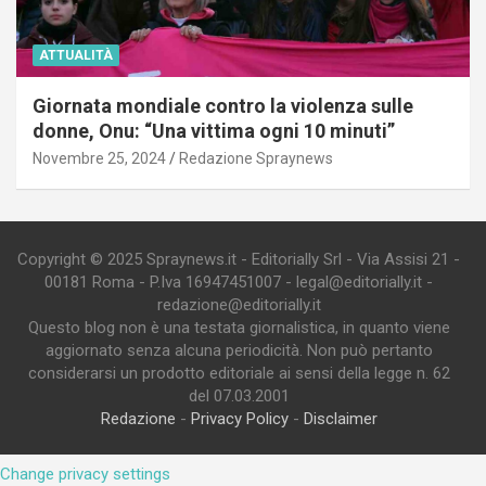
ATTUALITÀ
Giornata mondiale contro la violenza sulle
donne, Onu: “Una vittima ogni 10 minuti”
Novembre 25, 2024
Redazione Spraynews
Copyright © 2025 Spraynews.it - Editorially Srl - Via Assisi 21 -
00181 Roma - P.Iva 16947451007 - legal@editorially.it -
redazione@editorially.it
Questo blog non è una testata giornalistica, in quanto viene
aggiornato senza alcuna periodicità. Non può pertanto
considerarsi un prodotto editoriale ai sensi della legge n. 62
del 07.03.2001
Redazione
-
Privacy Policy
-
Disclaimer
Change privacy settings