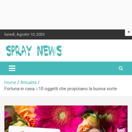
×
Skip
lunedì, Agosto 10, 2026
to
content
Spraynews.it
Home
Attualità
Fortuna in casa: i 10 oggetti che propiziano la buona sorte