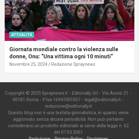
ATTUALITÀ
Giornata mondiale contro la violenza sulle
donne, Onu: “Una vittima ogni 10 minuti”
Novembre 25, 2024
Redazione Spraynews
Copyright © 2025 Spraynews.it - Editorially Srl - Via Assisi 21 -
00181 Roma - P.Iva 16947451007 - legal@editorially.it -
redazione@editorially.it
Questo blog non è una testata giornalistica, in quanto viene
aggiornato senza alcuna periodicità. Non può pertanto
considerarsi un prodotto editoriale ai sensi della legge n. 62
del 07.03.2001
Redazione
-
Privacy Policy
-
Disclaimer