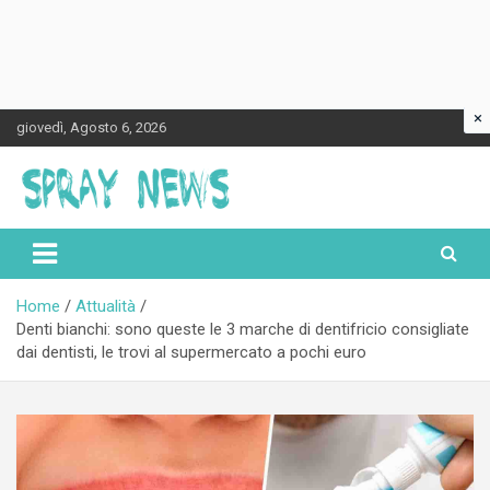
×
Skip
giovedì, Agosto 6, 2026
to
content
Spraynews.it
Home
Attualità
Denti bianchi: sono queste le 3 marche di dentifricio consigliate
dai dentisti, le trovi al supermercato a pochi euro