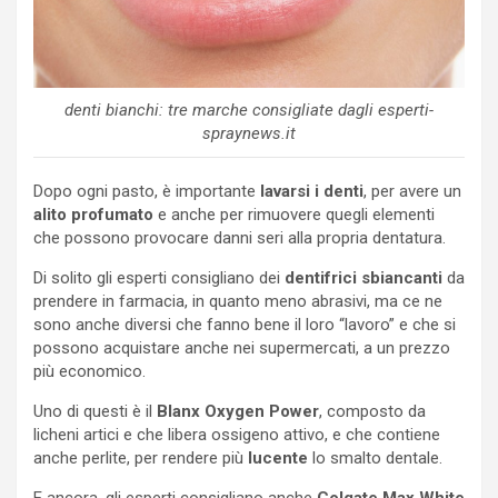
denti bianchi: tre marche consigliate dagli esperti-
spraynews.it
Dopo ogni pasto, è importante
lavarsi i denti
, per avere un
alito profumato
e anche per rimuovere quegli elementi
che possono provocare danni seri alla propria dentatura.
Di solito gli esperti consigliano dei
dentifrici sbiancanti
da
prendere in farmacia, in quanto meno abrasivi, ma ce ne
sono anche diversi che fanno bene il loro “lavoro” e che si
possono acquistare anche nei supermercati, a un prezzo
più economico.
Uno di questi è il
Blanx Oxygen Power
, composto da
licheni artici e che libera ossigeno attivo, e che contiene
anche perlite, per rendere più
lucente
lo smalto dentale.
E ancora, gli esperti consigliano anche
Colgate Max White