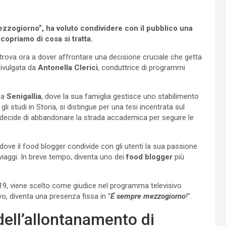
ezzogiorno”, ha voluto condividere con il pubblico una
Scopriamo di cosa si tratta.
i trova ora a dover affrontare una decisione cruciale che getta
divulgata da
Antonella Clerici
, conduttrice di programmi
 a
Senigallia
, dove la sua famiglia gestisce uno stabilimento
li studi in Storia, si distingue per una tesi incentrata sul
, decide di abbandonare la strada accademica per seguire le
, dove il food blogger condivide con gli utenti la sua passione
viaggi. In breve tempo, diventa uno dei
food blogger
più
019, viene scelto come giudice nel programma televisivo
o, diventa una presenza fissa in “
É sempre mezzogiorno
!”.
 dell’allontanamento di