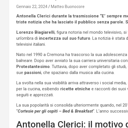
Gennaio 22, 2024
Matteo Buonocore
Antonella Clerici durante la trasmissione “E’ sempre m
triste notizia che ha lasciato il pubblico senza parole. 
Lorenzo Biagiarelli
, figura notoria nel mondo televisivo, s
un’ombra di
incertezza sul suo futuro
. La notizia è stata 
televisivi italiani.
Nato nel 1990 a Cremona ha trascorso la sua adolescenza
balneare. Dopo aver avviato la sua carriera universitaria con g
Protestantesimo
. Tuttavia, dopo aver completato gli studi
sue
passioni
, che spaziano dalla musica alla cucina.
La svolta nella sua visibilità arriva attraverso i social media
per la cucina, esibendo
ricette etniche
e racconti dei suoi 
seguiti e apprezzati.
La sua popolarità si consolida ulteriormente quando, nel 2
“
Cortesie per gli ospiti – Bed & Breakfast
“. L’anno successiv
Antonella Clerici: il motivo