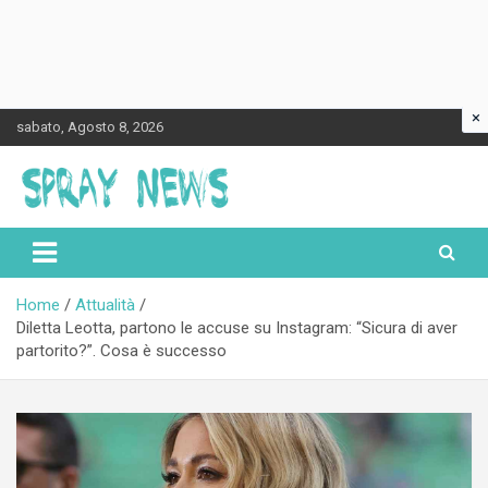
×
Skip
sabato, Agosto 8, 2026
to
content
Spraynews.it
Home
Attualità
Diletta Leotta, partono le accuse su Instagram: “Sicura di aver
partorito?”. Cosa è successo