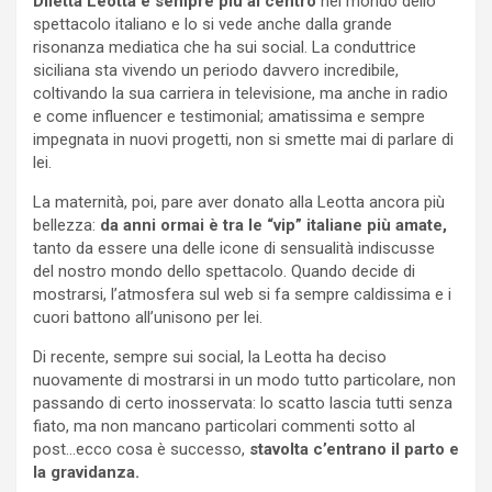
Diletta Leotta è sempre più al centro
nel mondo dello
spettacolo italiano e lo si vede anche dalla grande
risonanza mediatica che ha sui social. La conduttrice
siciliana sta vivendo un periodo davvero incredibile,
coltivando la sua carriera in televisione, ma anche in radio
e come influencer e testimonial; amatissima e sempre
impegnata in nuovi progetti, non si smette mai di parlare di
lei.
La maternità, poi, pare aver donato alla Leotta ancora più
bellezza:
da anni ormai è tra le “vip” italiane più amate,
tanto da essere una delle icone di sensualità indiscusse
del nostro mondo dello spettacolo. Quando decide di
mostrarsi, l’atmosfera sul web si fa sempre caldissima e i
cuori battono all’unisono per lei.
Di recente, sempre sui social, la Leotta ha deciso
nuovamente di mostrarsi in un modo tutto particolare, non
passando di certo inosservata: lo scatto lascia tutti senza
fiato, ma non mancano particolari commenti sotto al
post…ecco cosa è successo,
stavolta c’entrano il parto e
la gravidanza.