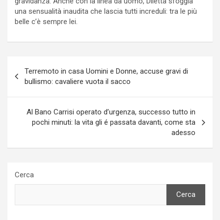
gravidanza. Anche con la linea da uomo, Diletta sfoggia
una sensualità inaudita che lascia tutti increduli: tra le più
belle c’è sempre lei.
Navigazione
Terremoto in casa Uomini e Donne, accuse gravi di
articoli
bullismo: cavaliere vuota il sacco
Al Bano Carrisi operato d’urgenza, successo tutto in
pochi minuti: la vita gli é passata davanti, come sta
adesso
Cerca
Cerca