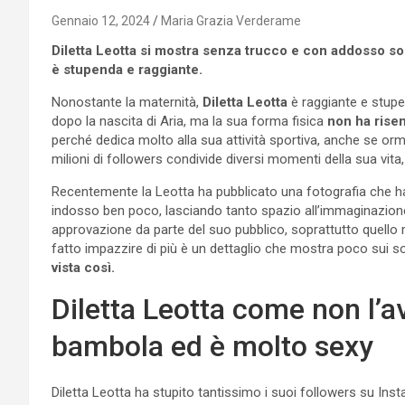
Gennaio 12, 2024
Maria Grazia Verderame
Diletta Leotta si mostra senza trucco e con addosso so
è stupenda e raggiante.
Nonostante la maternità,
Diletta Leotta
è raggiante e stupe
dopo la nascita di Aria, ma la sua forma fisica
non ha risen
perché dedica molto alla sua attività sportiva, anche se or
milioni di followers condivide diversi momenti della sua vita
Recentemente la Leotta ha pubblicato una fotografia che ha 
indosso ben poco, lasciando tanto spazio all’immaginazione
approvazione da parte del suo pubblico, soprattutto quello m
fatto impazzire di più è un dettaglio che mostra poco sui soci
vista così.
Diletta Leotta come non l’a
bambola ed è molto sexy
Diletta Leotta ha stupito tantissimo i suoi followers su Inst