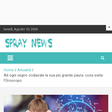
×
Skip
lunedì, Agosto 10, 2026
to
content
Spraynews.it
Home
Attualità
Ad ogni segno zodiacale la sua più grande paura: cosa svela
l’Oroscopo