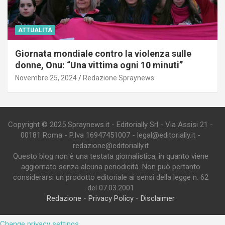
ATTUALITÀ
Giornata mondiale contro la violenza sulle
donne, Onu: “Una vittima ogni 10 minuti”
Novembre 25, 2024
Redazione Spraynews
Copyright © 2025 Spraynews.it - Editorially Srl - Via Assisi 21 -
00181 Roma - P.Iva 16947451007 - legal@editorially.it -
redazione@editorially.it
Questo blog non è una testata giornalistica, in quanto viene
aggiornato senza alcuna periodicità. Non può pertanto
considerarsi un prodotto editoriale ai sensi della legge n. 62
del 07.03.2001
Redazione
-
Privacy Policy
-
Disclaimer
Change privacy settings