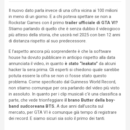
Il nuovo dato parla invece di una cifra vicina ai 100 milioni
in meno di un giorno. E a chi poteva spettare se non a
Rockstar Games con il primo
trailer ufficiale di GTA VI?
Stiamo parlando di quello che è senza dubbio il videogioco
più atteso della storia, che uscirà nel 2025 con ben 12 anni
di distanza rispetto al suo predecessore.
E l’aspetto ancora più sorprendente è che la software
house ha dovuto pubblicare in anticipo rispetto alla data
annunciata il video, in quanto
è stato “leakato”
da alcuni
hacker la sera prima. Gli esperti si chiedono quale sarebbe
potuta essere la cifra se non ci fosse stato questo
problema. Come specificato dal Guinness World Record,
non stiamo comunque per ora parlando del video più visto
in assoluto. In quanto per i clip musicali c’è una classifica a
parte, che vede trionfeggiare
il brano Butter della boy-
band sudcoreana BTS.
A due anni dall’uscita sul
mercato, per GTA VI è comunque già tempo di registrare
dei record. E siamo sicuri sia solo il primo dei tanti.