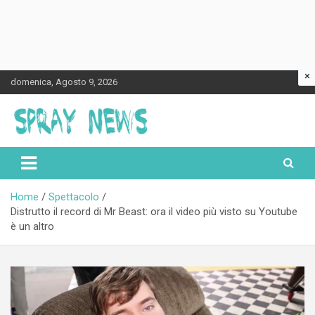
×
Skip
domenica, Agosto 9, 2026
to
content
Spraynews.it
Home
Spettacolo
Distrutto il record di Mr Beast: ora il video più visto su Youtube
è un altro