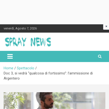
×
Skip
venerdì, Agosto 7, 2026
to
content
Spraynews.it
Home
Spettacolo
Doc 3, si vedrà “qualcosa di fortissimo”: l’ammissione di
Argentero