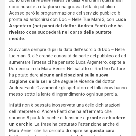
Sono diverse le serie televisive della Rai che in questi anni
sono riuscite a ritagliarsi una grossa fetta di pubblico.
Adesso però la programmazione del servizio pubblico è
pronta ad arricchirsi con Doc – Nelle Tue Mani 3, con
Luca
Argentero (nei panni del dottor Andrea Fanti) che ha
rivelato cosa succederà nel corso delle puntate
inedite.
Si avvicina sempre di più la data dell’esordio di Doc – Nelle
tue mani 3: c’è grande curiosità da parte del pubblico ed ad
aumentare l’attesa ci ha pensato Luca Argentero, ospite a
Domenica In da Mara Venier. Nel salotto di Rai Uno l’attore
ha potuto dare
alcune anticipazioni sulla nuova
stagione della serie
che segue le vicende del dottor
Andrea Fanti. Ovviamente gli spettatori del talk show hanno
messo sotto la lente di ingrandimento ogni sua parola.
Infatti non è passata inosservata una delle dichiarazioni
dell’interprete di Andrea Fanti che ha affermato che
saranno 8 puntate ricche di tensione e
pronte a chiudere
un cerchio
. La frase ha catturato l’attenzione anche di
Mara Venier che ha cercato di capire se
questa sarà