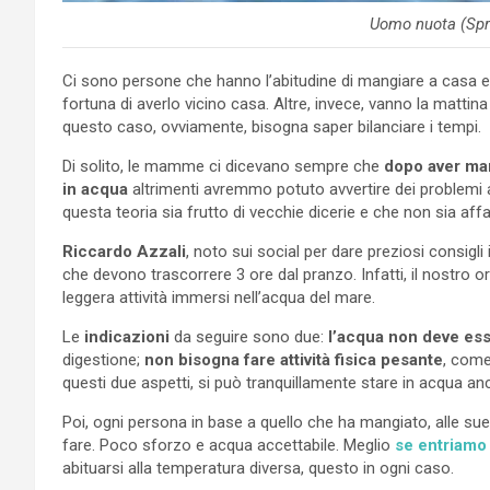
Uomo nuota (Spr
Ci sono persone che hanno l’abitudine di mangiare a casa e 
fortuna di averlo vicino casa. Altre, invece, vanno la mattin
questo caso, ovviamente, bisogna saper bilanciare i tempi.
Di solito, le mamme ci dicevano sempre che
dopo aver ma
in acqua
altrimenti avremmo potuto avvertire dei problemi
questa teoria sia frutto di vecchie dicerie e che non sia aff
Riccardo Azzali
, noto sui social per dare preziosi consig
che devono trascorrere 3 ore dal pranzo. Infatti, il nostro 
leggera attività immersi nell’acqua del mare.
Le
indicazioni
da seguire sono due:
l’acqua non deve es
digestione;
non bisogna fare attività fisica pesante
, come
questi due aspetti, si può tranquillamente stare in acqua a
Poi, ogni persona in base a quello che ha mangiato, alle sue
fare. Poco sforzo e acqua accettabile. Meglio
se entriamo 
abituarsi alla temperatura diversa, questo in ogni caso.