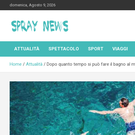
Skip
domenica, Agosto 9, 2026
to
content
Spraynews.it
ATTUALITÀ
SPETTACOLO
SPORT
VIAGGI
Home
Attualità
Dopo quanto tempo si può fare il bagno al ma