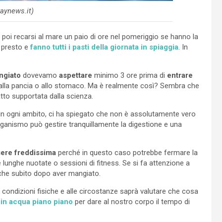
aynews.it)
poi recarsi al mare un paio di ore nel pomeriggio se hanno la
a presto e
fanno tutti i pasti della giornata in spiaggia
. In
ngiato
dovevamo
aspettare
minimo 3 ore prima di
entrare
 alla pancia o allo stomaco. Ma è realmente così? Sembra che
atto supportata dalla scienza.
li in ogni ambito, ci ha spiegato che non è assolutamente vero
organismo può gestire tranquillamente la digestione e una
sere freddissima
perché in questo caso potrebbe fermare la
 lunghe nuotate o sessioni di fitness. Se si fa attenzione a
nche subito dopo aver mangiato.
 condizioni fisiche e alle circostanze saprà valutare che cosa
in acqua piano piano
per dare al nostro corpo il tempo di