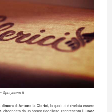
 – Spraynews.it
a
dimora
di
Antonella Clerici
, la quale si è rivelata essere
a
, circondata da un bosco rigoglioso, rappresenta il
luogo