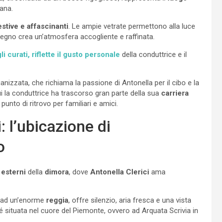
iana.
stive e affascinanti
. Le ampie vetrate permettono alla luce
l legno crea un’atmosfera accogliente e raffinata.
li curati, riflette il gusto personale
della conduttrice e il
anizzata, che richiama la passione di Antonella per il cibo e la
cui la conduttrice ha trascorso gran parte della sua
carriera
punto di ritrovo per familiari e amici.
: l’ubicazione di
o
 esterni
della
dimora
, dove
Antonella Clerici
ama
e ad un’enorme
reggia
, offre silenzio, aria fresca e una vista
hé situata nel cuore del Piemonte, ovvero ad Arquata Scrivia in