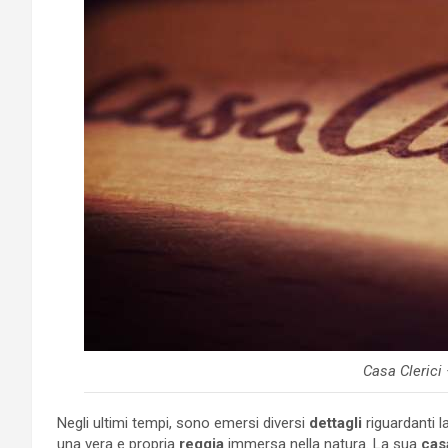
Casa Clerici
Negli ultimi tempi, sono emersi diversi
dettagli
riguardanti l
una vera e propria
reggia
immersa nella natura. La sua
cas