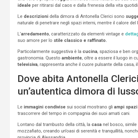
ideale
per ritirarsi dal caos e dalla frenesia della vita quotid
Le
descrizioni
della dimora di Antonella Clerici sono
sugge
naturale di penetrare negli spazi interni, mentre il calore de
L’
arredamento
, caratterizzato da elementi vintage e
dettag
suo amore per lo
stile classico e raffinato.
Particolarmente suggestiva è la
cucina
, spaziosa e ben org
gastronomia. Questo
ambiente
, oltre a essere il luogo in 
televisiva
, rappresenta anche il cuore pulsante della casa, il 
Dove abita Antonella Clerici
un’autentica dimora di luss
Le
immagini condivise
sui social mostrano gli
ampi spazi
trascorrere del tempo in compagnia dei suoi amati cani.
Lontano dal trambusto della città, la
casa
nel bosco, simil
mozzafiato, creando un’oasi di serenità e tranquillità, nonc
provincia di Alessandria.