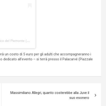
Un post condiviso da Carnevale Storico di Santhià il più Antico del Piemonte (@carnevale_santhia)
vrà un costo di 5 euro per gli adulti che accompagneranno i
ino dedicato all’evento – si terrà presso il Palacarvé (Piazzale
Massimiliano Allegri, quanto costerebbe alla Juve il
suo esonero