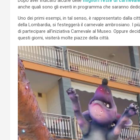
Dopo aver indicato alcune delle
migliori feste di carnevale 
anche quali sono gli eventi in programma che saranno dedic
Uno dei primi esempi, in tal senso, è rappresentato dalla ci
della Lombardia, si festeggerà il carnevale ambrosiano. I pi
di partecipare all’iniziativa Carnevale al Museo. Oppure deci
questi giorni, visiterà molte piazze della città.