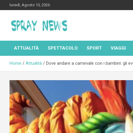
Skip
lunedì, Agosto 10, 2026
to
content
Spraynews.it
ATTUALITÀ
SPETTACOLO
SPORT
VIAGGI
Home
Attualità
Dove andare a carnevale con i bambini: gli ev