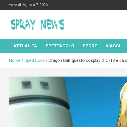
Skip
venerdì, Agosto 7, 2026
to
content
Spraynews.it
ATTUALITÀ
SPETTACOLO
SPORT
VIAGGI
Home
Spettacolo
Dragon Ball, questo cosplay di C-18 è da s