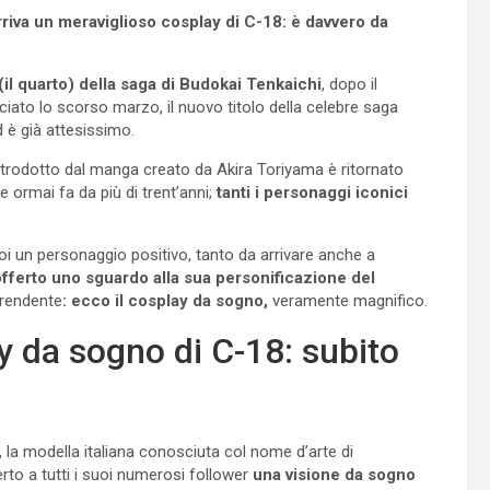
riva un meraviglioso cosplay di C-18: è davvero da
il quarto) della saga di Budokai Tenkaichi
, dopo il
ciato lo scorso marzo, il nuovo titolo della celebre saga
 è già attesissimo.
ntrodotto dal manga creato da Akira Toriyama è ritornato
ormai fa da più di trent’anni;
tanti i personaggi iconici
 poi un personaggio positivo, tanto da arrivare anche a
fferto uno sguardo alla sua personificazione del
prendente
: ecco il cosplay da sogno,
veramente magnifico.
ay da sogno di C-18: subito
 la modella italiana conosciuta col nome d’arte di
to a tutti i suoi numerosi follower
una visione da sogno