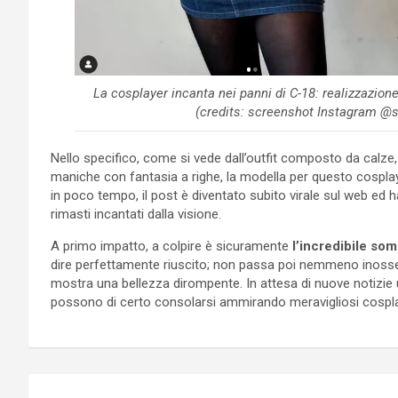
La cosplayer incanta nei panni di C-18: realizzazio
(credits: screenshot Instagram @
Nello specifico, come si vede dall’outfit composto da calze, g
maniche con fantasia a righe, la modella per questo cospla
in poco tempo, il post è diventato subito virale sul web ed ha 
rimasti incantati dalla visione.
A primo impatto, a colpire è sicuramente
l’incredibile so
dire perfettamente riuscito; non passa poi nemmeno inosserva
mostra una bellezza dirompente. In attesa di nuove notizie uf
possono di certo consolarsi ammirando meravigliosi cospla
Navigazione