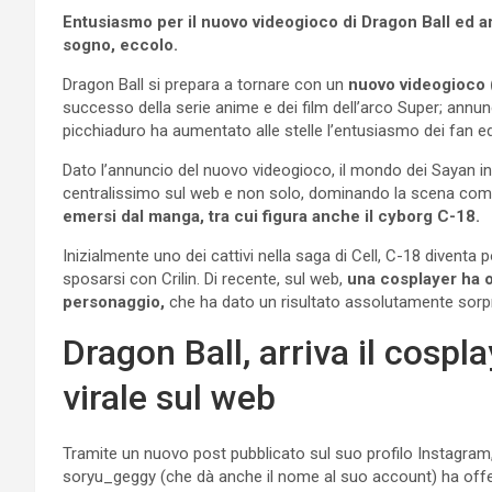
Entusiasmo per il nuovo videogioco di Dragon Ball ed ar
sogno, eccolo.
Dragon Ball si prepara a tornare con un
nuovo videogioco (
successo della serie anime e dei film dell’arco Super; annun
picchiaduro ha aumentato alle stelle l’entusiasmo dei fan ed
Dato l’annuncio del nuovo videogioco, il mondo dei Sayan i
centralissimo sul web e non solo, dominando la scena come 
emersi dal manga, tra cui figura anche il cyborg C-18.
Inizialmente uno dei cattivi nella saga di Cell, C-18 diventa
sposarsi con Crilin. Di recente, sul web,
una cosplayer ha o
personaggio,
che ha dato un risultato assolutamente sor
Dragon Ball, arriva il cospl
virale sul web
Tramite un nuovo post pubblicato sul suo profilo Instagram,
soryu_geggy (che dà anche il nome al suo account) ha offer