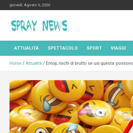
Skip
giovedì, Agosto 6, 2026
to
content
Spraynews.it
ATTUALITÀ
SPETTACOLO
SPORT
VIAGGI
Home
Attualità
Emoji, rischi di brutto se usi questa: posson