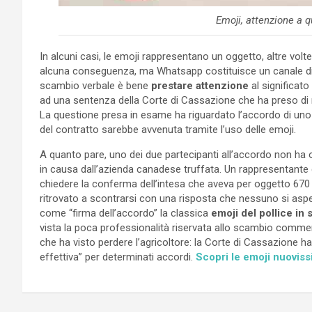
Emoji, attenzione a q
In alcuni casi, le emoji rappresentano un oggetto, altre vol
alcuna conseguenza, ma Whatsapp costituisce un canale di
scambio verbale è bene
prestare attenzione
al significato
ad una sentenza della Corte di Cassazione che ha preso di m
La questione presa in esame ha riguardato l’accordo di un
del contratto sarebbe avvenuta tramite l’uso delle emoji.
A quanto pare, uno dei due partecipanti all’accordo non ha on
in causa dall’azienda canadese truffata. Un rappresentante d
chiedere la conferma dell’intesa che aveva per oggetto 670 dol
ritrovato a scontrarsi con una risposta che nessuno si aspet
come “firma dell’accordo” la classica
emoji del pollice in 
vista la poca professionalità riservata allo scambio comm
che ha visto perdere l’agricoltore: la Corte di Cassazione ha s
effettiva” per determinati accordi.
Scopri le emoji nuoviss