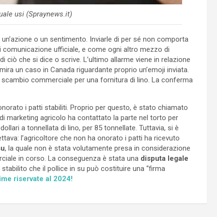
uale usi (Spraynews.it)
te un’azione o un sentimento. Inviarle di per sé non comporta
 comunicazione ufficiale, e come ogni altro mezzo di
 di ciò che si dice o scrive. L’ultimo allarme viene in relazione
ira un caso in Canada riguardante proprio un’emoji inviata.
o scambio commerciale per una fornitura di lino. La conferma
orato i patti stabiliti. Proprio per questo, è stato chiamato
i marketing agricolo ha contattato la parte nel torto per
lari a tonnellata di lino, per 85 tonnellate. Tuttavia, si è
tava: l’agricoltore che non ha onorato i patti ha ricevuto
su
, la quale non è stata volutamente presa in considerazione
erciale in corso. La conseguenza è stata una
disputa legale
tabilito che il pollice in su può costituire una “firma
ime riservate al 2024!