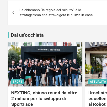
Navigazione
La chiamano “la regola del minuto”: è lo
articoli
stratagemma che stravolgerà le pulizie in casa
Dai un'occhiata
SPORT
ATTUALITÀ
NEXTING, chiuso round da oltre
Uroclini
2 milioni per lo sviluppo di
eccellenz
SportFace
al Robot 