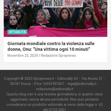
ATTUALITÀ
Giornata mondiale contro la violenza sulle
donne, Onu: “Una vittima ogni 10 minuti”
Novembre 25, 2024
Redazione Spraynews
Copyright © 2025 Spraynews.it - Editorially Srl - Via Assisi 21 -
00181 Roma - P.Iva 16947451007 - legal@editorially.it -
redazione@editorially.it
Questo blog non è una testata giornalistica, in quanto viene
aggiornato senza alcuna periodicità. Non può pertanto
considerarsi un prodotto editoriale ai sensi della legge n. 62
del 07.03.2001