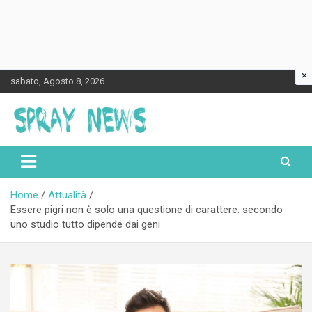
×
Skip
sabato, Agosto 8, 2026
to
content
Spraynews.it
Home
Attualità
Essere pigri non è solo una questione di carattere: secondo
uno studio tutto dipende dai geni