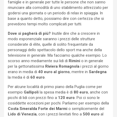
famiglie e in generale per tutte le persone che non sanno
rinunciare alla comodità di uno stabilimento attrezzato per
godersi una giornata o un periodo di relax in spiaggia. In
base a quanto detto, possiamo dire con certezza che si
prevedono tempi molto complicati per tutti.
Dove si pagherà di più?
Inutile dire che a crescere in
modo esponenziale saranno i prezzi delle strutture
considerate di élite, quelle di solito frequentate da
personaggi dello spettacolo dello sport ma anche della
televisione in generale. Ma facciamo qualche esempio. Lo
scorso anno mediamente sui lidi di
Rimini
o in generale
per la gettonatissima
Riviera Romagnola
i prezzi al giorno
erano in media di
40 euro al giorno
, mentre in
Sardegna
la media è di
60 euro
.
Per alcune località di primo piano della Puglia come per
esempio
Gallipoli
la spesa media è di
80 euro
, anche con
picchi di lidi con prezzi fino a
120 euro
. Poi ci sono le
cosiddette eccezioni per pochi. Parliamo per esempio della
Costa Smeralda Forte dei Marmi
o semplicemente del
Lido di Venezia
, con i prezzi lievitati fino a
500 euro
al