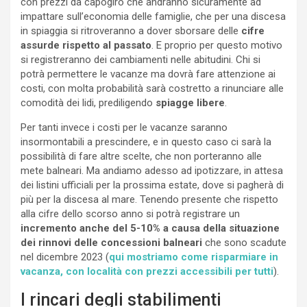
con prezzi da capogiro che andranno sicuramente ad
impattare sull’economia delle famiglie, che per una discesa
in spiaggia si ritroveranno a dover sborsare delle
cifre
assurde rispetto al passato
. E proprio per questo motivo
si registreranno dei cambiamenti nelle abitudini. Chi si
potrà permettere le vacanze ma dovrà fare attenzione ai
costi, con molta probabilità sarà costretto a rinunciare alle
comodità dei lidi, prediligendo
spiagge libere
.
Per tanti invece i costi per le vacanze saranno
insormontabili a prescindere, e in questo caso ci sarà la
possibilità di fare altre scelte, che non porteranno alle
mete balneari. Ma andiamo adesso ad ipotizzare, in attesa
dei listini ufficiali per la prossima estate, dove si pagherà di
più per la discesa al mare. Tenendo presente che rispetto
alla cifre dello scorso anno si potrà registrare un
incremento anche del 5-10% a causa della situazione
dei rinnovi delle concessioni balneari
che sono scadute
nel dicembre 2023 (
qui mostriamo come risparmiare in
vacanza, con località con prezzi accessibili per tutti
).
I rincari degli stabilimenti