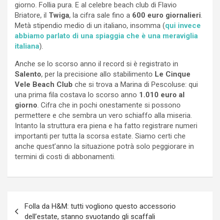
giorno. Follia pura. E al celebre beach club di Flavio
Briatore, il
Twiga
, la cifra sale fino a
600 euro giornalieri
.
Metà stipendio medio di un italiano, insomma (
qui invece
abbiamo parlato di una spiaggia che è una meraviglia
italiana
).
Anche se lo scorso anno il record si è registrato in
Salento
, per la precisione allo stabilimento
Le Cinque
Vele Beach Club
che si trova a Marina di Pescoluse: qui
una prima fila costava lo scorso anno
1.010 euro al
giorno
. Cifra che in pochi onestamente si possono
permettere e che sembra un vero schiaffo alla miseria.
Intanto la struttura era piena e ha fatto registrare numeri
importanti per tutta la scorsa estate. Siamo certi che
anche quest’anno la situazione potrà solo peggiorare in
termini di costi di abbonamenti.
Navigazione
Folla da H&M: tutti vogliono questo accessorio
articoli
dell’estate, stanno svuotando gli scaffali