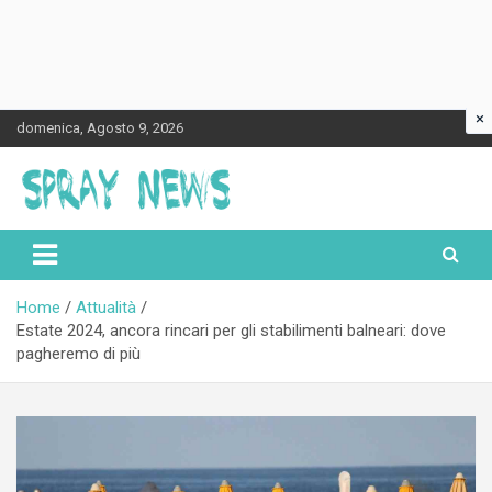
×
Skip
domenica, Agosto 9, 2026
to
content
Spraynews.it
Home
Attualità
Estate 2024, ancora rincari per gli stabilimenti balneari: dove
pagheremo di più