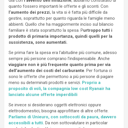
Già con
l’avvento dell’inflazione
, abbiamo constatato di
quanto fossero importanti le offerte e gli sconti. Con
l’aumento dei prezz
i, la vita si è fatta più difficile da
gestire, soprattutto per quanto riguarda le famiglie meno
abbienti. Quello che ha maggiormente inciso sul bilancio
familiare è stata soprattutto la spesa. P
urtroppo tutti i
prodotto di primaria importanza, quindi quelli per la
sussistenza, sono aumentati.
Se prima fare la spesa era l’abitudine più comune, adesso
sempre più persone comprano l’indispensabile. Anche
viaggiare non è più frequente quanto prima per via
dell’aumento dei costi del carburante
. Per fortuna ci
sono le offerte che permettono a più persone di pagare
meno su determinati prodotti e servizi.
Proprio a
proposito di voli, la compagnia low cost Ryanair ha
lanciato alcune offerte imperdibili
Se invece si desiderano oggetti elettronici oppure
elettrodomestici, bisogna approfittare di altre offerte.
Parliamo di Unieuro, con sottocosti da paura, davvero
accessibili a tutti.
Da non sottovalutare in particolar