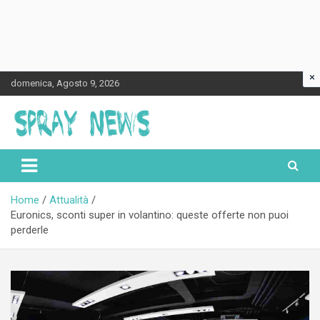
×
Skip
domenica, Agosto 9, 2026
to
content
Spraynews.it
Home
Attualità
Euronics, sconti super in volantino: queste offerte non puoi
perderle