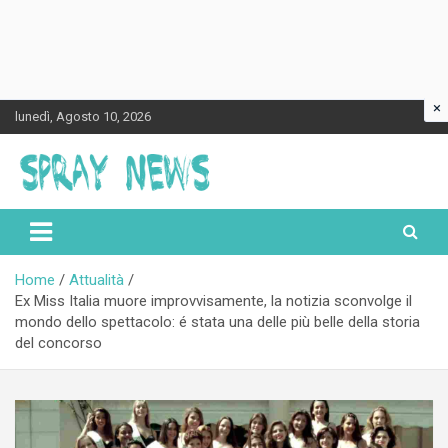
×
Skip
lunedì, Agosto 10, 2026
to
content
Spraynews.it
Home
Attualità
Ex Miss Italia muore improvvisamente, la notizia sconvolge il
mondo dello spettacolo: é stata una delle più belle della storia
del concorso