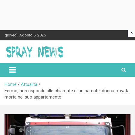
×
Skip
giovedì, Agosto 6, 2026
to
content
Spraynews.it
Home
Attualità
Fermo, non risponde alle chiamate di un parente: donna trovata
morta nel suo appartamento