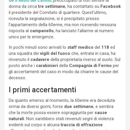
de
Il Resto del Carlino
, preoccupato di non sentire la
donna da circa
tre settimane
, ha contattato su
Facebook
il presidente del Comitato di quartiere. Quest’ultimo,
ricevuta la segnalazione, si è precipitato presso
l’appartamento della 60enne, ma non ricevendo nessuna
risposta al
campanello
, ha lanciato l’allarme al numero
unico per le emergenze.
In pochi minuti sono arrivati lo
staff medico
del
118
ed
una squadra dei
vigili del fuoco
che, entrata in casa, ha
rinvenuto il
cadavere
della proprietaria riverso al suolo. Sul
posto anche i
carabinieri
della
Compagnia di
Fermo
per
gli accertamenti del caso in modo da chiarire le cause del
decesso.
I primi accertamenti
Da quanto emerso al momento, la 60enne era deceduta
ormai da diversi giorni, forse
due settimane
, e sembra
che la morte possa essere sopraggiunta per
cause
naturali
. Non sarebbero stati rinvenuti segni di violenza
evidenti sul corpo e alcuna
traccia di effrazione