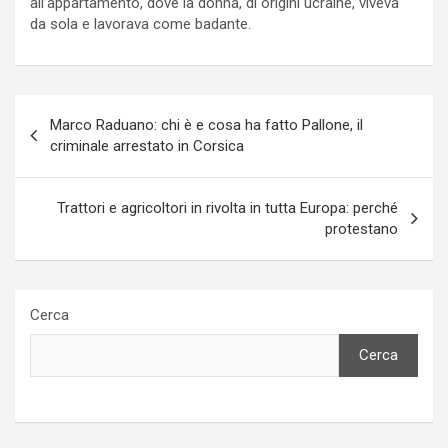
all’appartamento, dove la donna, di origini ucraine, viveva
da sola e lavorava come badante.
Navigazione
Marco Raduano: chi è e cosa ha fatto Pallone, il
articoli
criminale arrestato in Corsica
Trattori e agricoltori in rivolta in tutta Europa: perché
protestano
Cerca
Cerca