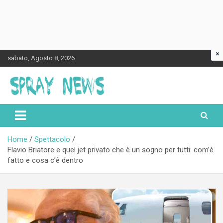
×
Skip
sabato, Agosto 8, 2026
to
content
Spraynews.it
Home
Spettacolo
Flavio Briatore e quel jet privato che è un sogno per tutti: com’è
fatto e cosa c’è dentro