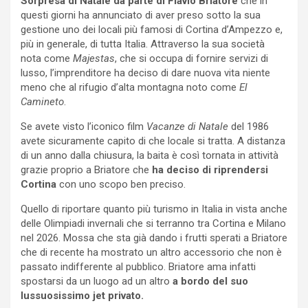
Sorpresa di Natale da parte di Flavio Briatore
che in
questi giorni ha annunciato di aver preso sotto la sua
gestione uno dei locali più famosi di Cortina d’Ampezzo e,
più in generale, di tutta Italia. Attraverso la sua società
nota come
Majestas
, che si occupa di fornire servizi di
lusso, l’imprenditore ha deciso di dare nuova vita niente
meno che al rifugio d’alta montagna noto come
El
Camineto
.
Se avete visto l’iconico film
Vacanze di Natale
del 1986
avete sicuramente capito di che locale si tratta. A distanza
di un anno dalla chiusura, la baita è così tornata in attività
grazie proprio a Briatore che
ha deciso di riprendersi
Cortina
con uno scopo ben preciso.
Quello di riportare quanto più turismo in Italia in vista anche
delle Olimpiadi invernali che si terranno tra Cortina e Milano
nel 2026. Mossa che sta già dando i frutti sperati a Briatore
che di recente ha mostrato un altro accessorio che non è
passato indifferente al pubblico. Briatore ama infatti
spostarsi da un luogo ad un altro
a bordo del suo
lussuosissimo jet privato.