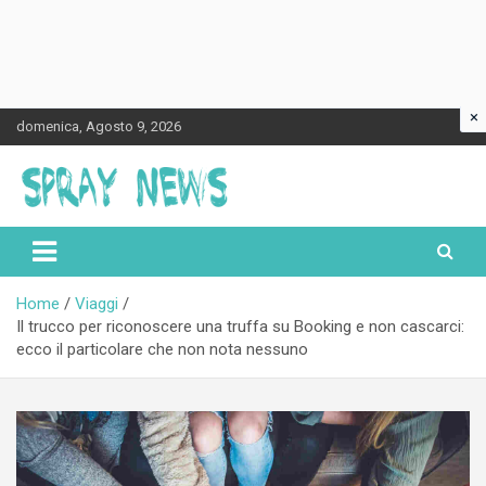
×
Skip
domenica, Agosto 9, 2026
to
content
Spraynews.it
Home
Viaggi
Il trucco per riconoscere una truffa su Booking e non cascarci:
ecco il particolare che non nota nessuno