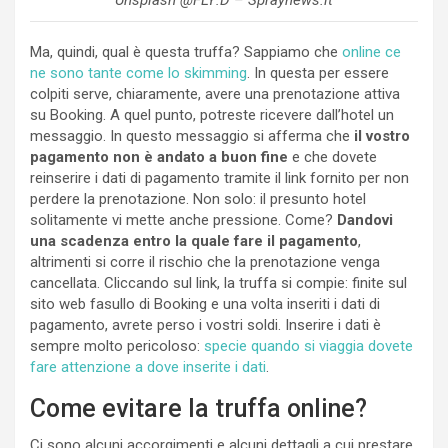
Unsplash @FLY:D – Spraynews.it
Ma, quindi, qual è questa truffa? Sappiamo che
online ce
ne sono tante come lo skimming
. In questa per essere
colpiti serve, chiaramente, avere una prenotazione attiva
su Booking. A quel punto, potreste ricevere dall’hotel un
messaggio. In questo messaggio si afferma che
il vostro
pagamento non è andato a buon fine
e che dovete
reinserire i dati di pagamento tramite il link fornito per non
perdere la prenotazione. Non solo: il presunto hotel
solitamente vi mette anche pressione. Come?
Dandovi
una scadenza entro la quale fare il pagamento
,
altrimenti si corre il rischio che la prenotazione venga
cancellata. Cliccando sul link, la truffa si compie: finite sul
sito web fasullo di Booking e una volta inseriti i dati di
pagamento, avrete perso i vostri soldi. Inserire i dati è
sempre molto pericoloso:
specie quando si viaggia dovete
fare attenzione a dove inserite i dati
.
Come evitare la truffa online?
Ci sono alcuni accorgimenti e alcuni dettagli a cui prestare