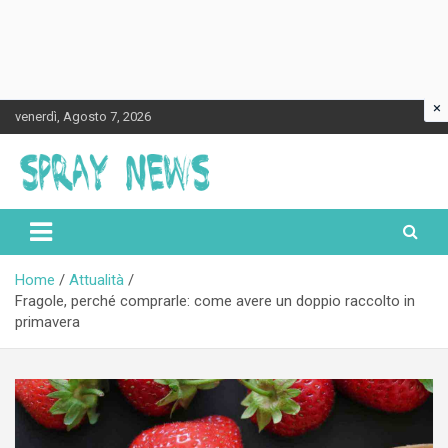
×
Skip
venerdì, Agosto 7, 2026
to
content
Spraynews.it
Home
Attualità
Fragole, perché comprarle: come avere un doppio raccolto in
primavera