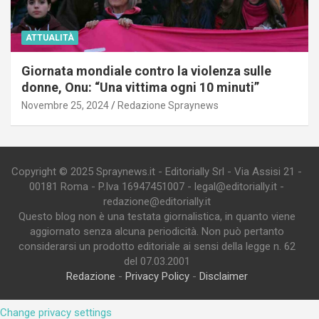
ATTUALITÀ
Giornata mondiale contro la violenza sulle
donne, Onu: “Una vittima ogni 10 minuti”
Novembre 25, 2024
Redazione Spraynews
Copyright © 2025 Spraynews.it - Editorially Srl - Via Assisi 21 -
00181 Roma - P.Iva 16947451007 - legal@editorially.it -
redazione@editorially.it
Questo blog non è una testata giornalistica, in quanto viene
aggiornato senza alcuna periodicità. Non può pertanto
considerarsi un prodotto editoriale ai sensi della legge n. 62
del 07.03.2001
Redazione
-
Privacy Policy
-
Disclaimer
Change privacy settings