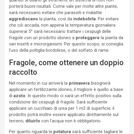
porterà buoni risultati. Come vale per molte altre piante,
sarà necessario evitare che parassiti e malattie
aggrediscano
la pianta, così da
indebolirla
. Per evitare
che ciò accada, non appena la temperatura giornaliera
supererai 5° sarà necessario trattare i cespugli delle
fragole con un prodotto idoneo a
proteggere
la pianta da
vari insetti e microrganismi. Per questo scopo, si consiglia
l’uso della poltiglia bordolese, o del solfato di rame.
Fragole, come ottenere un doppio
raccolto
Nel momento in cui arriverà la
primavera
bisognerà
applicare un fertilizzante idoneo, il migliore è quello a base
di
azoto
. In questo modo ci sarà un effetto positivo sulla
condizione dei cespugli di fragole. Sarà sufficiente
applicare un cucchiaio di urea per 1 m2 di superficie, il
prodotto potrà inoltre essere applicato direttamente sul
terreno,
diluirlo
con l’acqua non è obbligatorio.
Per quanto riguarda la
potatura
sarà sufficiente tagliare le