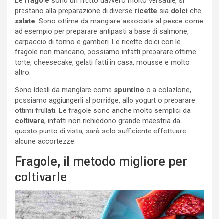
Le
fragole
sono un frutto davvero molto versatile, si
prestano alla preparazione di diverse
ricette
sia
dolci
che
salate
. Sono ottime da mangiare associate al pesce come
ad esempio per preparare antipasti a base di salmone,
carpaccio di tonno e gamberi. Le ricette dolci con le
fragole non mancano, possiamo infatti preparare ottime
torte, cheesecake, gelati fatti in casa, mousse e molto
altro.
Sono ideali da mangiare come
spuntino
o a colazione,
possiamo aggiungerli al porridge, allo yogurt o preparare
ottimi frullati. Le fragole sono anche molto semplici da
coltivare
, infatti non richiedono grande maestria da
questo punto di vista, sarà solo sufficiente effettuare
alcune accortezze.
Fragole, il metodo migliore per
coltivarle