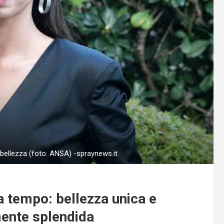
 bellezza (foto: ANSA) -spraynews.it
a tempo: bellezza unica e
mente splendida