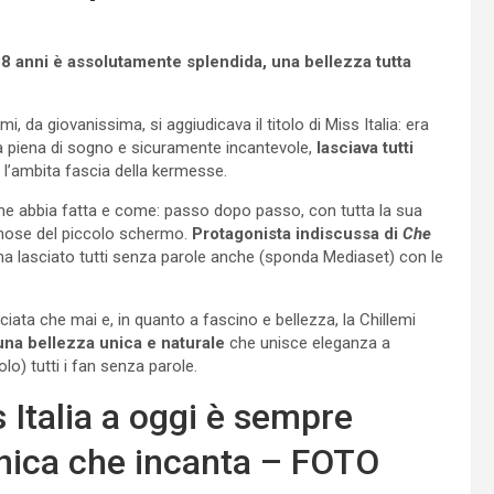
8 anni è assolutamente splendida, una bellezza tutta
 da giovanissima, si aggiudicava il titolo di Miss Italia: era
lla piena di sogno e sicuramente incantevole,
lasciava tutti
l’ambita fascia della kermesse.
a ne abbia fatta e come: passo dopo passo, con tutta la sua
famose del piccolo schermo.
Protagonista indiscussa di
Che
i, ha lasciato tutti senza parole anche (sponda Mediaset) con le
iata che mai e, in quanto a fascino e bellezza, la Chillemi
 una bellezza unica e naturale
che unisce eleganza a
olo) tutti i fan senza parole.
 Italia a oggi è sempre
unica che incanta – FOTO