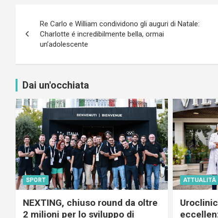
Navigazione
Re Carlo e William condividono gli auguri di Natale:
articoli
Charlotte é incredibilmente bella, ormai
un’adolescente
Dai un'occhiata
SPORT
ATTUALITÀ
NEXTING, chiuso round da oltre
Uroclini
2 milioni per lo sviluppo di
eccellenz