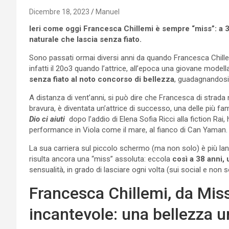
Dicembre 18, 2023
Manuel
Ieri come oggi Francesca Chillemi è sempre “miss”: a 3
naturale che lascia senza fiato.
Sono passati ormai diversi anni da quando Francesca Chillemi,
infatti il 20o3 quando l’attrice, all’epoca una giovane mode
senza fiato al noto concorso di bellezza
, guadagnandosi 
A distanza di vent’anni, si può dire che Francesca di strad
bravura, è diventata un’attrice di successo, una delle più 
Dio ci aiuti
dopo l’addio di Elena Sofia Ricci alla fiction Ra
performance in Viola come il mare, al fianco di Can Yaman.
La sua carriera sul piccolo schermo (ma non solo) è più lanc
risulta ancora una “miss” assoluta: eccola
così a 38 anni,
sensualità, in grado di lasciare ogni volta (sui social e non s
Francesca Chillemi, da Miss
incantevole: una bellezza 