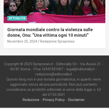
ATTUALITÀ
Giornata mondiale contro la violenza sulle
donne, Onu: “Una vittima ogni 10 minuti”
Novembre 25, 2024
Redazione Spraynews
Copyright © 2025 Spraynews.it - Editorially Srl - Via Assisi 21 -
00181 Roma - P.Iva 16947451007 - legal@editorially.it -
redazione@editorially.it
Questo blog non è una testata giornalistica, in quanto viene
aggiornato senza alcuna periodicità. Non può pertanto
considerarsi un prodotto editoriale ai sensi della legge n. 62
del 07.03.2001
Redazione
-
Privacy Policy
-
Disclaimer