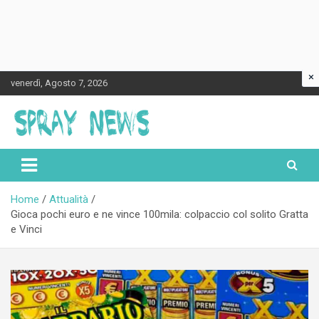
×
Skip
venerdì, Agosto 7, 2026
to
content
Spraynews.it
Home
Attualità
Gioca pochi euro e ne vince 100mila: colpaccio col solito Gratta
e Vinci