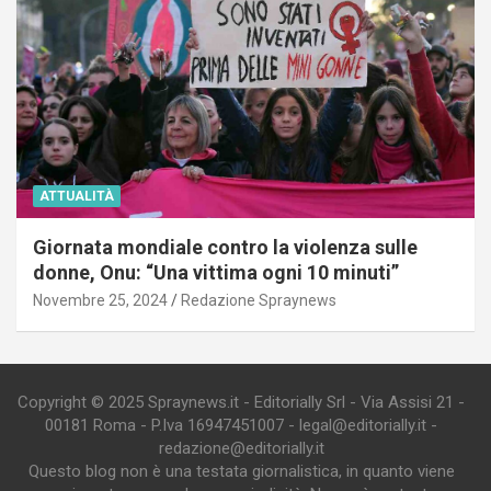
ATTUALITÀ
Giornata mondiale contro la violenza sulle
donne, Onu: “Una vittima ogni 10 minuti”
Novembre 25, 2024
Redazione Spraynews
Copyright © 2025 Spraynews.it - Editorially Srl - Via Assisi 21 -
00181 Roma - P.Iva 16947451007 - legal@editorially.it -
redazione@editorially.it
Questo blog non è una testata giornalistica, in quanto viene