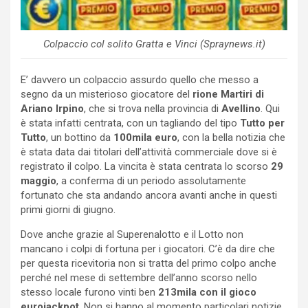
Colpaccio col solito Gratta e Vinci (Spraynews.it)
E’ davvero un colpaccio assurdo quello che messo a
segno da un misterioso giocatore del
rione Martiri di
Ariano Irpino
, che si trova nella provincia di
Avellino
. Qui
è stata infatti centrata, con un tagliando del tipo
Tutto per
Tutto
, un bottino da
100mila euro
, con la bella notizia che
è stata data dai titolari dell’attività commerciale dove si è
registrato il colpo. La vincita è stata centrata lo scorso
29
maggio
, a conferma di un periodo assolutamente
fortunato che sta andando ancora avanti anche in questi
primi giorni di giugno.
Dove anche grazie al Superenalotto e il Lotto non
mancano i colpi di fortuna per i giocatori. C’è da dire che
per questa ricevitoria non si tratta del primo colpo anche
perché nel mese di settembre dell’anno scorso nello
stesso locale furono vinti ben
213mila con il gioco
eurojackpot
. Non si hanno al momento particolari notizie