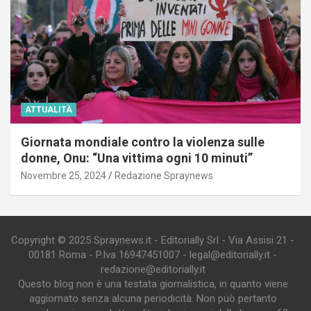
ATTUALITÀ
Giornata mondiale contro la violenza sulle
donne, Onu: “Una vittima ogni 10 minuti”
Novembre 25, 2024
Redazione Spraynews
Copyright © 2025 Spraynews.it - Editorially Srl - Via Assisi 21 -
00181 Roma - P.Iva 16947451007 - legal@editorially.it -
redazione@editorially.it
Questo blog non è una testata giornalistica, in quanto viene
aggiornato senza alcuna periodicità. Non può pertanto