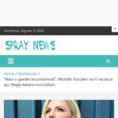
×
Skip
domenica, Agosto 9, 2026
to
content
Spraynews.it
Home
Spettacolo
“Mare e giardini incontaminati”: Michelle Hunziker va in vacanza
qui. Magia italiana mozzafiato