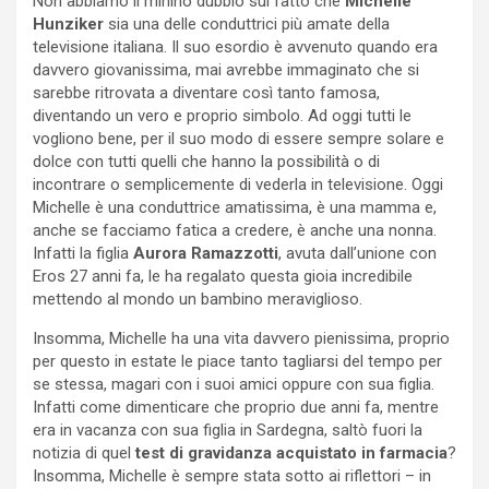
Non abbiamo il minino dubbio sul fatto che
Michelle
Hunziker
sia una delle conduttrici più amate della
televisione italiana. Il suo esordio è avvenuto quando era
davvero giovanissima, mai avrebbe immaginato che si
sarebbe ritrovata a diventare così tanto famosa,
diventando un vero e proprio simbolo. Ad oggi tutti le
vogliono bene, per il suo modo di essere sempre solare e
dolce con tutti quelli che hanno la possibilità o di
incontrare o semplicemente di vederla in televisione. Oggi
Michelle è una conduttrice amatissima, è una mamma e,
anche se facciamo fatica a credere, è anche una nonna.
Infatti la figlia
Aurora Ramazzotti
, avuta dall’unione con
Eros 27 anni fa, le ha regalato questa gioia incredibile
mettendo al mondo un bambino meraviglioso.
Insomma, Michelle ha una vita davvero pienissima, proprio
per questo in estate le piace tanto tagliarsi del tempo per
se stessa, magari con i suoi amici oppure con sua figlia.
Infatti come dimenticare che proprio due anni fa, mentre
era in vacanza con sua figlia in Sardegna, saltò fuori la
notizia di quel
test di gravidanza acquistato in farmacia
?
Insomma, Michelle è sempre stata sotto ai riflettori – in