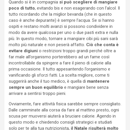
Quando si è in compagnia
si può scegliere di mangiare
poco di tutto
, evitando bis e non esagerando con l’alcol. Il
tutto ricordando che la miglior bevanda (che in questo
caso è anche depurante) è sempre l’acqua. Se si hanno
ospiti e restano molti avanzi si possono condividere in
modo da avere qualcosa per uno o due pasti extra e nulla
più. In questo modo, tornare a mangiare cibi più sani sarà
molto più naturale e non peserà affatto.
Ciò che conta è
evitare digiuni
o restrizioni troppo grandi perché oltre a
far male all’organismo porterebbero ad un fame così
incontrollabile da spingere a fare il pieno di calorie alla
prima occasione. Il tutto appesantendo l’organismo e
vanificando gli sforzi fatti. La scelta migliore, come ti
suggerirà anche il tuo medico, è quella di
mantenere
sempre un buon equilibrio
e mangiare bene senza
arrivare a sentirsi troppo pieni.
Ovviamente, fare attività fisica sarebbe sempre consigliato.
Dalle camminate alla corsa da fare al mattino presto, ogni
scusa per muoversi aiuterà a bruciare calorie. Agendo in
questo modo e chiedendo consigli strategici e studiati
solo per te alla tua nutrizionista,
il Natale risulterà molto