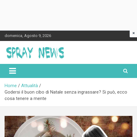
×
Skip
domenica, Agosto 9, 2026
to
content
Spraynews.it
Home
Attualità
Godersi il buon cibo di Natale senza ingrassare? Si può, ecco
cosa tenere a mente