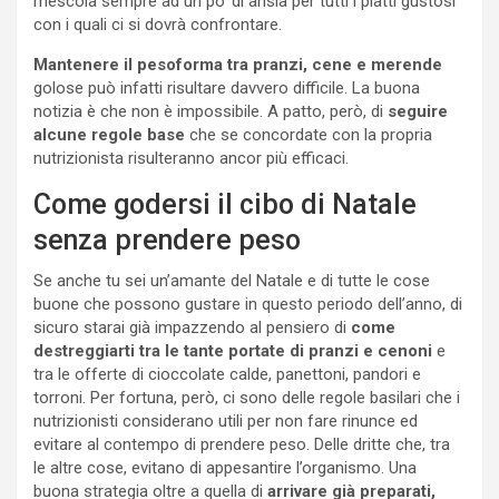
mescola sempre ad un po’ di ansia per tutti i piatti gustosi
con i quali ci si dovrà confrontare.
Mantenere il pesoforma tra pranzi, cene e merende
golose può infatti risultare davvero difficile. La buona
notizia è che non è impossibile. A patto, però, di
seguire
alcune regole base
che se concordate con la propria
nutrizionista risulteranno ancor più efficaci.
Come godersi il cibo di Natale
senza prendere peso
Se anche tu sei un’amante del Natale e di tutte le cose
buone che possono gustare in questo periodo dell’anno, di
sicuro starai già impazzendo al pensiero di
come
destreggiarti tra le tante portate di pranzi e cenoni
e
tra le offerte di cioccolate calde, panettoni, pandori e
torroni. Per fortuna, però, ci sono delle regole basilari che i
nutrizionisti considerano utili per non fare rinunce ed
evitare al contempo di prendere peso. Delle dritte che, tra
le altre cose, evitano di appesantire l’organismo. Una
buona strategia oltre a quella di
arrivare già preparati,