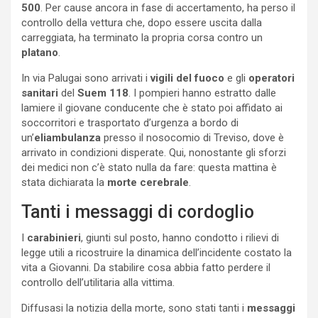
500
. Per cause ancora in fase di accertamento, ha perso il
controllo della vettura che, dopo essere uscita dalla
carreggiata, ha terminato la propria corsa contro un
platano
.
In via Palugai sono arrivati i
vigili del fuoco
e gli
operatori
sanitari
del
Suem
118
. I pompieri hanno estratto dalle
lamiere il giovane conducente che è stato poi affidato ai
soccorritori e trasportato d’urgenza a bordo di
un’
eliambulanza
presso il nosocomio di Treviso, dove è
arrivato in condizioni disperate. Qui, nonostante gli sforzi
dei medici non c’è stato nulla da fare: questa mattina è
stata dichiarata la
morte cerebrale
.
Tanti i messaggi di cordoglio
I
carabinieri
, giunti sul posto, hanno condotto i rilievi di
legge utili a ricostruire la dinamica dell’incidente costato la
vita a Giovanni. Da stabilire cosa abbia fatto perdere il
controllo dell’utilitaria alla vittima.
Diffusasi la notizia della morte, sono stati tanti i
messaggi