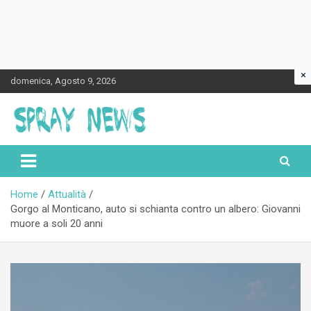
×
Skip
domenica, Agosto 9, 2026
to
content
Spraynews.it
Home
Attualità
Gorgo al Monticano, auto si schianta contro un albero: Giovanni
muore a soli 20 anni