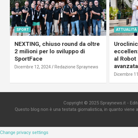
SPORT
ATTUALITÀ
NEXTING, chiuso round da oltre
Uroclini
2 milioni per lo sviluppo di
eccellenz
SportFace
al Robot 
avanzata
Dicembre 12, 2024
Redazione Spraynews
Dicembre 11
Copyright © 2025 Spraynews.it - Editor
Questo blog non è una testata giornalistica, in quanto viene 
Change privacy settings