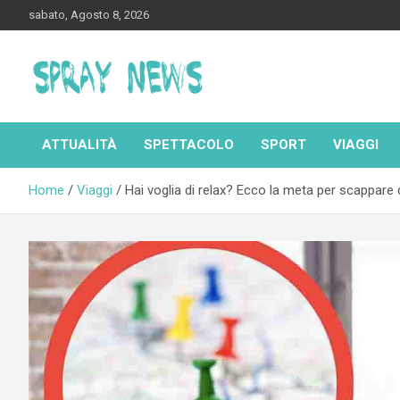
Skip
sabato, Agosto 8, 2026
to
content
Spraynews.it
ATTUALITÀ
SPETTACOLO
SPORT
VIAGGI
Home
Viaggi
Hai voglia di relax? Ecco la meta per scappare 