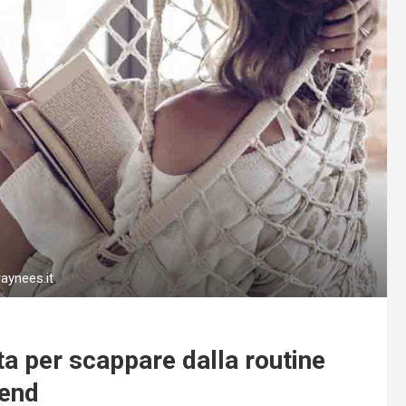
raynees.it
ta per scappare dalla routine
kend