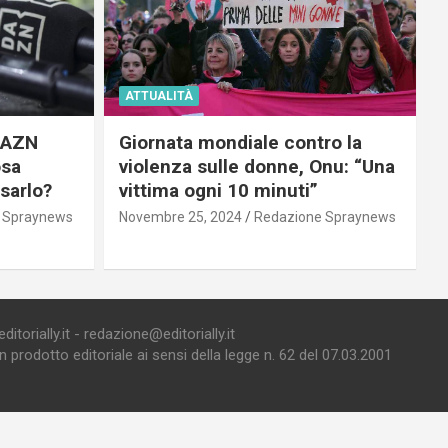
ATTUALITÀ
 DAZN
Giornata mondiale contro la
osa
violenza sulle donne, Onu: “Una
usarlo?
vittima ogni 10 minuti”
 Spraynews
Novembre 25, 2024
Redazione Spraynews
torially.it - redazione@editorially.it
prodotto editoriale ai sensi della legge n. 62 del 07.03.2001