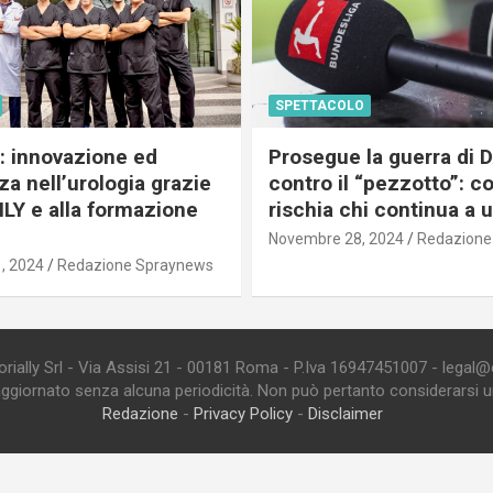
SPETTACOLO
c: innovazione ed
Prosegue la guerra di
a nell’urologia grazie
contro il “pezzotto”: c
ILY e alla formazione
rischia chi continua a 
Novembre 28, 2024
Redazione
, 2024
Redazione Spraynews
ially Srl - Via Assisi 21 - 00181 Roma - P.Iva 16947451007 - legal@edi
aggiornato senza alcuna periodicità. Non può pertanto considerarsi un 
Redazione
-
Privacy Policy
-
Disclaimer