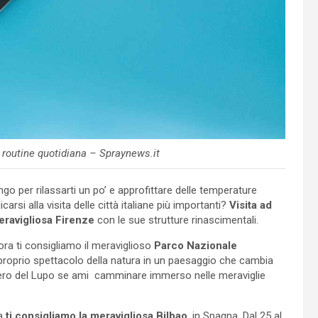
 routine quotidiana – Spraynews.it
o per rilassarti un po’ e approfittare delle temperature
rsi alla visita delle città italiane più importanti?
Visita ad
eravigliosa Firenze
con le sue strutture rinascimentali.
lora ti consigliamo il meraviglioso
Parco Nazionale
 proprio spettacolo della natura in un paesaggio che cambia
ntiero del Lupo se ami camminare immerso nelle meraviglie
a
ti consigliamo la meravigliosa Bilbao
, in Spagna. Dal 25 al