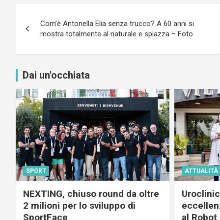
Navigazione
Com’è Antonella Elia senza trucco? A 60 anni si
articoli
mostra totalmente al naturale e spiazza – Foto
Dai un'occhiata
SPORT
ATTUALITÀ
NEXTING, chiuso round da oltre
Uroclini
2 milioni per lo sviluppo di
eccellenz
SportFace
al Robot 