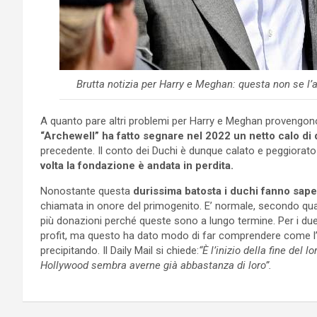
Brutta notizia per Harry e Meghan: questa non se l’
A quanto pare altri problemi per Harry e Meghan provengono
“Archewell” ha fatto segnare nel 2022 un netto calo di
precedente. Il conto dei Duchi è dunque calato e peggiorato 
volta la fondazione è andata in perdita.
Nonostante questa
durissima batosta i duchi fanno sape
chiamata in onore del primogenito. E’ normale, secondo q
più donazioni perché queste sono a lungo termine. Per i due
profit, ma questo ha dato modo di far comprendere come l’i
precipitando. Il Daily Mail si chiede:
“È l’inizio della fine del l
Hollywood sembra averne già abbastanza di loro”.