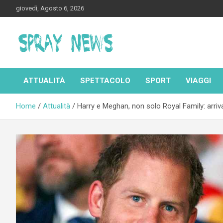
Skip
giovedì, Agosto 6, 2026
to
content
Spraynews.it
ATTUALITÀ
SPETTACOLO
SPORT
VIAGGI
Home
Attualità
Harry e Meghan, non solo Royal Family: arriv