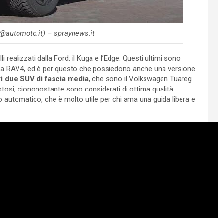
@automoto.it) – spraynews.it
i realizzati dalla Ford: il Kuga e l’Edge. Questi ultimi sono
yota RAV4, ed è per questo che possiedono anche una versione
ri due SUV di fascia media
, che sono il Volkswagen Tuareg
ostosi, ciononostante sono considerati di ottima qualità.
automatico, che è molto utile per chi ama una guida libera e