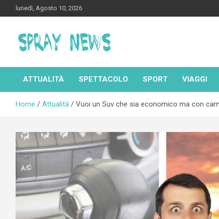
Skip
lunedì, Agosto 10, 2026
to
content
Spraynews.it
ATTUALITÀ
SPETTACOLO
SPORT
VIAGGI
Home
Attualità
Vuoi un Suv che sia economico ma con cambi