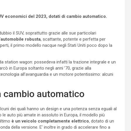
SUV economici del 2023, dotati di cambio automatico.
ubbio il SUV, soprattutto grazie alle sue particolari
n’automobile robusta
, scattante, potente e perfetta per
perti, il primo modello nacque negli Stati Uniti poco dopo la
 da station wagon: possedeva infatti la trazione integrale e un
arcò in Europa soltanto negli anni ’70, grazie alla
ecnologia all’avanguardia e un motore potentissimo: alcuni
n cambio automatico
alcuni dei quali hanno un design e una potenza senza eguali al
o le auto più amate in assoluto in Europa, il modello più
’ultimo
è un veicolo completamente elettrico
, dotato di un
da della versione. E’ inoltre in grado di accelerare fino a