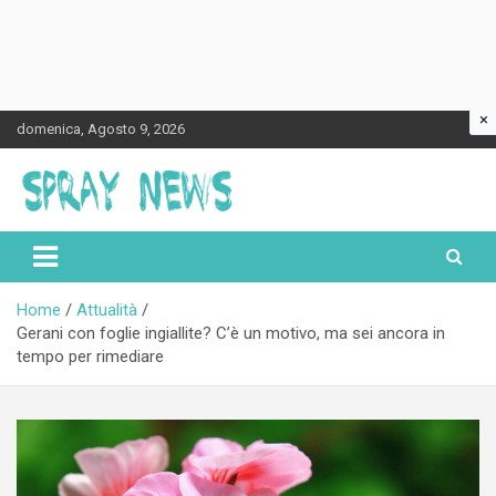
×
Skip
domenica, Agosto 9, 2026
to
content
Spraynews.it
Home
Attualità
Gerani con foglie ingiallite? C’è un motivo, ma sei ancora in
tempo per rimediare