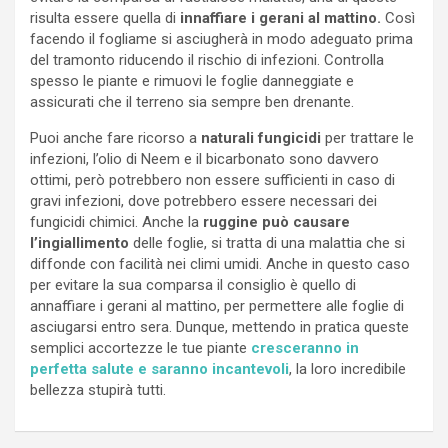
risulta essere quella di
innaffiare i gerani al mattino.
Così
facendo il fogliame si asciugherà in modo adeguato prima
del tramonto riducendo il rischio di infezioni. Controlla
spesso le piante e rimuovi le foglie danneggiate e
assicurati che il terreno sia sempre ben drenante.
Puoi anche fare ricorso a
naturali fungicidi
per trattare le
infezioni, l’olio di Neem e il bicarbonato sono davvero
ottimi, però potrebbero non essere sufficienti in caso di
gravi infezioni, dove potrebbero essere necessari dei
fungicidi chimici. Anche la
ruggine può causare
l’ingiallimento
delle foglie, si tratta di una malattia che si
diffonde con facilità nei climi umidi. Anche in questo caso
per evitare la sua comparsa il consiglio è quello di
annaffiare i gerani al mattino, per permettere alle foglie di
asciugarsi entro sera. Dunque, mettendo in pratica queste
semplici accortezze le tue piante
cresceranno in
perfetta salute e saranno incantevoli
, la loro incredibile
bellezza stupirà tutti.