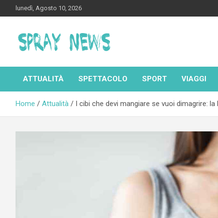
Skip
lunedì, Agosto 10, 2026
to
content
Spraynews.it
ATTUALITÀ
SPETTACOLO
SPORT
VIAGGI
Home
Attualità
I cibi che devi mangiare se vuoi dimagrire: la l