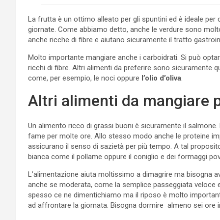
La frutta è un ottimo alleato per gli spuntini ed è ideale 
giornate. Come abbiamo detto, anche le verdure sono molto in
anche ricche di fibre e aiutano sicuramente il tratto gastroin
Molto importante mangiare anche i carboidrati. Si può optar
ricchi di fibre. Altri alimenti da preferire sono sicuramente
come, per esempio, le noci oppure
l’olio d’oliva
.
Altri alimenti da mangiare 
Un alimento ricco di grassi buoni è sicuramente il salmone. 
fame per molte ore. Allo stesso modo anche le proteine im
assicurano il senso di sazietà per più tempo. A tal proposit
bianca come il pollame oppure il coniglio e dei formaggi po
L’alimentazione aiuta moltissimo a dimagrire ma bisogna 
anche se moderata, come la semplice passeggiata veloce e
spesso ce ne dimentichiamo ma il riposo è molto importante
ad affrontare la giornata. Bisogna dormire almeno sei ore i