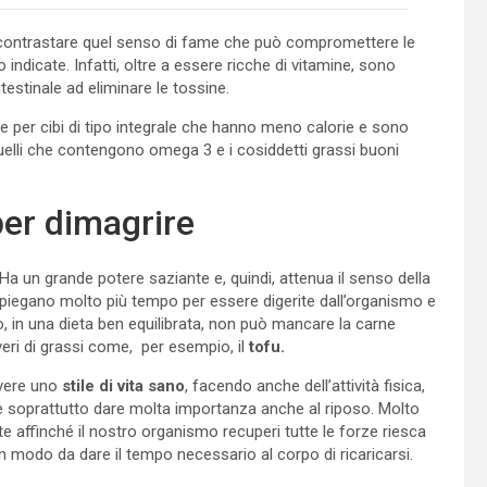
per contrastare quel senso di fame che può compromettere le
dicate. Infatti, oltre a essere ricche di vitamine, sono
testinale ad eliminare le tossine.
e per cibi di tipo integrale che hanno meno calorie e sono
 quelli che contengono omega 3 e i cosiddetti grassi buoni
per dimagrire
Ha un grande potere saziante e, quindi, attenua il senso della
piegano molto più tempo per essere digerite dall’organismo e
o, in una dieta ben equilibrata, non può mancare la carne
veri di grassi come, per esempio, il
tofu.
avere uno
stile di vita sano
, facendo anche dell’attività fisica,
 soprattutto dare molta importanza anche al riposo. Molto
 affinché il nostro organismo recuperi tutte le forze riesca
n modo da dare il tempo necessario al corpo di ricaricarsi.