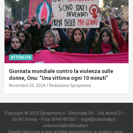
ATTUALITÀ
Giornata mondiale contro la violenza sulle
donne, Onu: “Una vittima ogni 10 minuti”
Novembre 25, 2024
Redazione Spraynews
Copyright © 2025 Spraynews.it - Editorially Srl - Via Assisi 21 -
00181 Roma - P.Iva 16947451007 - legal@editorially.it -
redazione@editorially.it
Questo blog non è una testata giornalistica, in quanto viene