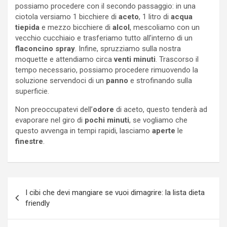
possiamo procedere con il secondo passaggio: in una
ciotola versiamo 1 bicchiere di
aceto
, 1 litro di
acqua
tiepida
e mezzo bicchiere di
alcol
, mescoliamo con un
vecchio cucchiaio e trasferiamo tutto all’interno di un
flaconcino spray
. Infine, spruzziamo sulla nostra
moquette e attendiamo circa
venti minuti
. Trascorso il
tempo necessario, possiamo procedere rimuovendo la
soluzione servendoci di un
panno
e strofinando sulla
superficie.
Non preoccupatevi dell’
odore
di aceto, questo tenderà ad
evaporare nel giro di
pochi minuti
, se vogliamo che
questo avvenga in tempi rapidi, lasciamo
aperte
le
finestre
.
Navigazione
I cibi che devi mangiare se vuoi dimagrire: la lista dieta
articoli
friendly