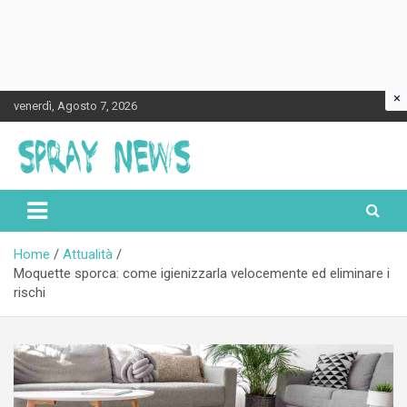
×
Skip
venerdì, Agosto 7, 2026
to
content
Spraynews.it
Home
Attualità
Moquette sporca: come igienizzarla velocemente ed eliminare i
rischi