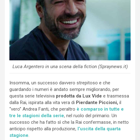
Luca Argentero in una scena della fiction (Spraynews.it)
Insomma, un successo davvero strepitoso e che
guardando i numeri è andato sempre migliorando, per
questa serie televisiva
prodotta da Lux Vide
e trasmessa
dalla Rai, ispirata alla vita vera di
Pierdante Piccioni,
il
“vero” Andrea Fanti, che peraltro
è comparso in tutte e
tre le stagioni della serie
, nel ruolo del primario. Un
successo che ha fatto sì che la Rai confermasse, in netto
anticipo rispetto alla produzione,
l’uscita della quarta
stagione
.