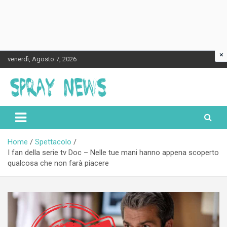
×
Skip
venerdì, Agosto 7, 2026
to
content
Spraynews.it
Home
Spettacolo
I fan della serie tv Doc – Nelle tue mani hanno appena scoperto
qualcosa che non farà piacere