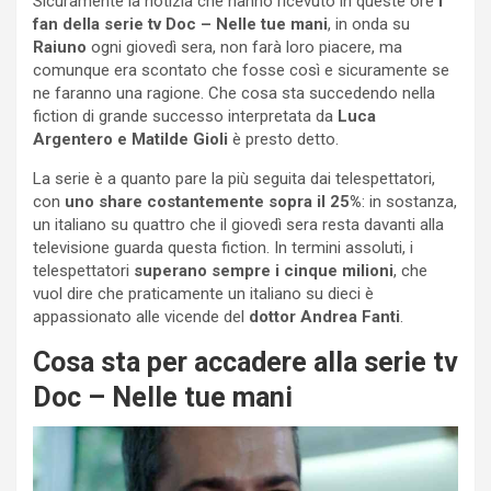
Sicuramente la notizia che hanno ricevuto in queste ore
i
fan della serie tv Doc – Nelle tue mani
, in onda su
Raiuno
ogni giovedì sera, non farà loro piacere, ma
comunque era scontato che fosse così e sicuramente se
ne faranno una ragione. Che cosa sta succedendo nella
fiction di grande successo interpretata da
Luca
Argentero e Matilde Gioli
è presto detto.
La serie è a quanto pare la più seguita dai telespettatori,
con
uno share costantemente sopra il 25%
: in sostanza,
un italiano su quattro che il giovedì sera resta davanti alla
televisione guarda questa fiction. In termini assoluti, i
telespettatori
superano sempre i cinque milioni
, che
vuol dire che praticamente un italiano su dieci è
appassionato alle vicende del
dottor Andrea Fanti
.
Cosa sta per accadere alla serie tv
Doc – Nelle tue mani