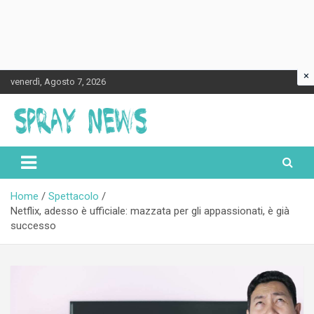
×
Skip
venerdì, Agosto 7, 2026
to
content
Spraynews.it
Home
Spettacolo
Netflix, adesso è ufficiale: mazzata per gli appassionati, è già
successo