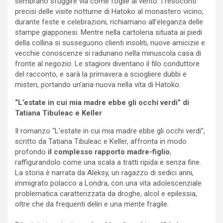
sembrano sfuggire via come foglie al vento. I resoconti
precisi delle visite notturne di Hatoko al monastero vicino,
durante feste e celebrazioni, richiamano all’eleganza delle
stampe giapponesi. Mentre nella cartoleria situata ai piedi
della collina si susseguono clienti insoliti, nuove amicizie e
vecchie conoscenze si radunano nella minuscola casa di
fronte al negozio. Le stagioni diventano il filo conduttore
del racconto, e sarà la primavera a sciogliere dubbi e
misteri, portando un’aria nuova nella vita di Hatoko.
“L’estate in cui mia madre ebbe gli occhi verdi” di
Tatiana Tibuleac e Keller
Il romanzo “L’estate in cui mia madre ebbe gli occhi verdi”,
scritto da Tatiana Tibuleac e Keller, affronta in modo
profondo
il complesso rapporto madre-figlio
,
raffigurandolo come una scala a tratti ripida e senza fine.
La storia è narrata da Aleksy, un ragazzo di sedici anni,
immigrato polacco a Londra, con una vita adolescenziale
problematica caratterizzata da droghe, alcol e epilessia,
oltre che da frequenti deliri e una mente fragile.