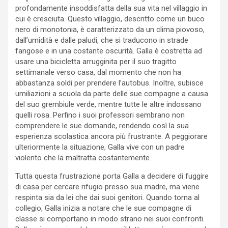
profondamente insoddisfatta della sua vita nel villaggio in
cui è cresciuta. Questo villaggio, descritto come un buco
nero di monotonia, è caratterizzato da un clima piovoso,
dall’umidità e dalle paludi, che si traducono in strade
fangose e in una costante oscurità. Galla è costretta ad
usare una bicicletta arrugginita per il suo tragitto
settimanale verso casa, dal momento che non ha
abbastanza soldi per prendere l’autobus. Inoltre, subisce
umiliazioni a scuola da parte delle sue compagne a causa
del suo grembiule verde, mentre tutte le altre indossano
quelli rosa. Perfino i suoi professori sembrano non
comprendere le sue domande, rendendo così la sua
esperienza scolastica ancora più frustrante. A peggiorare
ulteriormente la situazione, Galla vive con un padre
violento che la maltratta costantemente.
Tutta questa frustrazione porta Galla a decidere di fuggire
di casa per cercare rifugio presso sua madre, ma viene
respinta sia da lei che dai suoi genitori. Quando torna al
collegio, Galla inizia a notare che le sue compagne di
classe si comportano in modo strano nei suoi confronti.