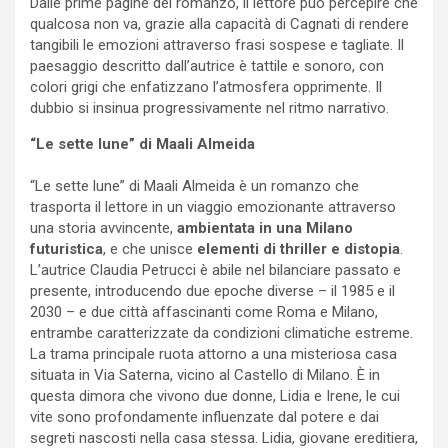
Dalle prime pagine del romanzo, il lettore può percepire che
qualcosa non va, grazie alla capacità di Cagnati di rendere
tangibili le emozioni attraverso frasi sospese e tagliate. Il
paesaggio descritto dall’autrice è tattile e sonoro, con
colori grigi che enfatizzano l’atmosfera opprimente. Il
dubbio si insinua progressivamente nel ritmo narrativo.
“Le sette lune” di Maali Almeida
“Le sette lune” di Maali Almeida è un romanzo che
trasporta il lettore in un viaggio emozionante attraverso
una storia avvincente,
ambientata in una Milano
futuristica
, e che unisce
elementi di thriller e distopia
.
L’autrice Claudia Petrucci è abile nel bilanciare passato e
presente, introducendo due epoche diverse – il 1985 e il
2030 – e due città affascinanti come Roma e Milano,
entrambe caratterizzate da condizioni climatiche estreme.
La trama principale ruota attorno a una misteriosa casa
situata in Via Saterna, vicino al Castello di Milano. È in
questa dimora che vivono due donne, Lidia e Irene, le cui
vite sono profondamente influenzate dal potere e dai
segreti nascosti nella casa stessa. Lidia, giovane ereditiera,