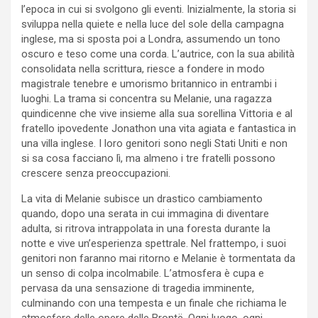
l’epoca in cui si svolgono gli eventi. Inizialmente, la storia si
sviluppa nella quiete e nella luce del sole della campagna
inglese, ma si sposta poi a Londra, assumendo un tono
oscuro e teso come una corda. L’autrice, con la sua abilità
consolidata nella scrittura, riesce a fondere in modo
magistrale tenebre e umorismo britannico in entrambi i
luoghi. La trama si concentra su Melanie, una ragazza
quindicenne che vive insieme alla sua sorellina Vittoria e al
fratello ipovedente Jonathon una vita agiata e fantastica in
una villa inglese. I loro genitori sono negli Stati Uniti e non
si sa cosa facciano lì, ma almeno i tre fratelli possono
crescere senza preoccupazioni.
La vita di Melanie subisce un drastico cambiamento
quando, dopo una serata in cui immagina di diventare
adulta, si ritrova intrappolata in una foresta durante la
notte e vive un’esperienza spettrale. Nel frattempo, i suoi
genitori non faranno mai ritorno e Melanie è tormentata da
un senso di colpa incolmabile. L’atmosfera è cupa e
pervasa da una sensazione di tragedia imminente,
culminando con una tempesta e un finale che richiama le
atmosfere delle opere delle Brontë. Ogni luogo, ogni