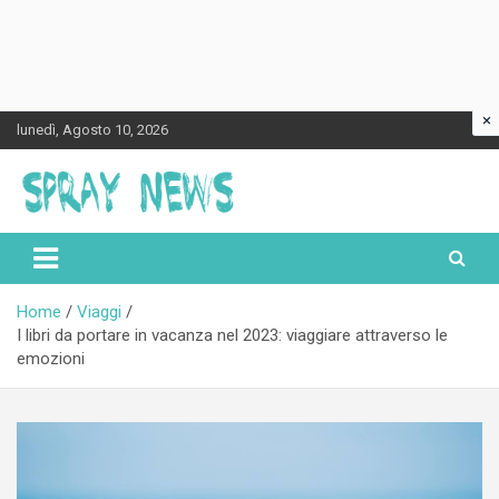
×
Skip
lunedì, Agosto 10, 2026
to
content
Spraynews.it
Home
Viaggi
I libri da portare in vacanza nel 2023: viaggiare attraverso le
emozioni