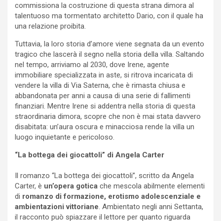
commissiona la costruzione di questa strana dimora al
talentuoso ma tormentato architetto Dario, con il quale ha
una relazione proibita.
Tuttavia, la loro storia d’amore viene segnata da un evento
tragico che lascerà il segno nella storia della villa. Saltando
nel tempo, arriviamo al 2030, dove Irene, agente
immobiliare specializzata in aste, si ritrova incaricata di
vendere la villa di Via Saterna, che è rimasta chiusa e
abbandonata per anni a causa di una serie di fallimenti
finanziari. Mentre Irene si addentra nella storia di questa
straordinaria dimora, scopre che non è mai stata davvero
disabitata: un’aura oscura e minacciosa rende la villa un
luogo inquietante e pericoloso.
“La bottega dei giocattoli” di Angela Carter
Il romanzo “La bottega dei giocattoli”, scritto da Angela
Carter, è
un’opera gotica
che mescola abilmente elementi
di
romanzo di formazione, erotismo adolescenziale e
ambientazioni vittoriane
. Ambientato negli anni Settanta,
il racconto può spiazzare il lettore per quanto riguarda