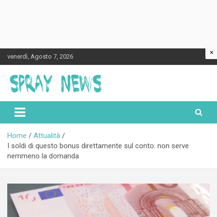
×
Skip
venerdì, Agosto 7, 2026
to
content
Spraynews.it
Home
Attualità
I soldi di questo bonus direttamente sul conto: non serve
nemmeno la domanda