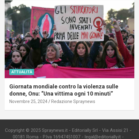
ATTUALITÀ
Giornata mondiale contro la violenza sulle
donne, Onu: “Una vittima ogni 10 minuti”
Novembre 25, 2024
Redazione Spraynews
Copyright © 2025 Spraynews.it - Editorially Srl - Via Assisi 21 -
00181 Roma - P.Iva 16947451007 - legal@editorially.it -