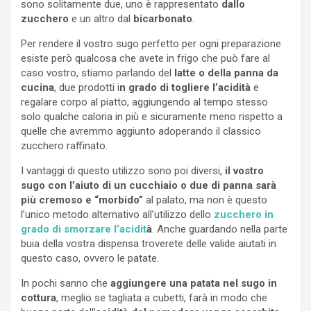
sono solitamente due, uno è rappresentato
dallo
zucchero
e un altro dal
bicarbonato
.
Per rendere il vostro sugo perfetto per ogni preparazione
esiste però qualcosa che avete in frigo che può fare al
caso vostro, stiamo parlando del
latte o della panna da
cucina
, due prodotti i
n grado di togliere l’acidità
e
regalare corpo al piatto, aggiungendo al tempo stesso
solo qualche caloria in più e sicuramente meno rispetto a
quelle che avremmo aggiunto adoperando il classico
zucchero raffinato.
I vantaggi di questo utilizzo sono poi diversi,
il vostro
sugo con l’aiuto di un cucchiaio o due di panna sarà
più cremoso e “morbido”
al palato, ma non è questo
l’unico metodo alternativo all’utilizzo dello
zucchero in
grado di smorzare l’acidit
à
. Anche guardando nella parte
buia della vostra dispensa troverete delle valide aiutati in
questo caso, ovvero le patate.
In pochi sanno che
aggiungere una patata nel sugo in
cottura
, meglio se tagliata a cubetti, farà in modo che