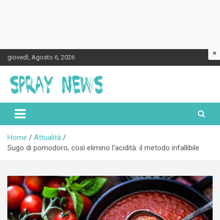
×
Skip
giovedì, Agosto 6, 2026
to
content
Spraynews.it
Home
Attualità
Sugo di pomodoro, così elimino l’acidità: il metodo infallibile