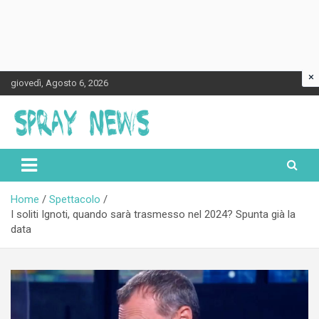
×
Skip
giovedì, Agosto 6, 2026
to
content
Spraynews.it
Home
Spettacolo
I soliti Ignoti, quando sarà trasmesso nel 2024? Spunta già la
data