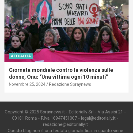
ATTUALITÀ
Giornata mondiale contro la violenza sulle
donne, Onu: “Una vittima ogni 10 minuti”
Novembre 25, 2024
Redazione Spraynews
Copyright © 2025 Spraynews.it - Editorially Srl - Via Assisi 21 -
00181 Roma - P.Iva 16947451007 - legal@editorially.it -
redazione@editorially.it
Questo blog non è una testata giornalistica, in quanto viene