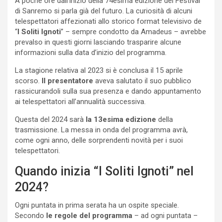
A poche ore dall’inizio della 74esima edizione del Festival
di Sanremo si parla già del futuro. La curiosità di alcuni
telespettatori affezionati allo storico format televisivo de
“
I Soliti Ignoti
” – sempre condotto da Amadeus – avrebbe
prevalso in questi giorni lasciando trasparire alcune
informazioni sulla data d’inizio del programma.
La stagione relativa al 2023 si è conclusa il 15 aprile
scorso.
Il presentatore
aveva salutato il suo pubblico
rassicurandoli sulla sua presenza e dando appuntamento
ai telespettatori all’annualità successiva.
Questa del 2024 sarà
la 13esima edizione
della
trasmissione. La messa in onda del programma avrà,
come ogni anno, delle sorprendenti novità per i suoi
telespettatori.
Quando inizia “I Soliti Ignoti” nel
2024?
Ogni puntata in prima serata ha un ospite speciale.
Secondo
le regole del programma
– ad ogni puntata –