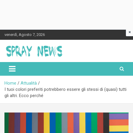
×
Skip
venerdì, Agosto 7, 2026
to
content
Spraynews.it
Home
Attualità
I tuoi colori preferiti potrebbero essere gli stessi di (quasi) tutti
gli altri. Ecco perché